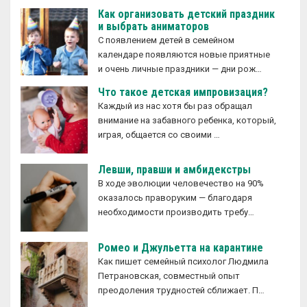
Как организовать детский праздник
и выбрать аниматоров
С появлением детей в семейном
календаре появляются новые приятные
и очень личные праздники — дни рож…
Что такое детская импровизация?
Каждый из нас хотя бы раз обращал
внимание на забавного ребенка, который,
играя, общается со своими …
Левши, правши и амбидекстры
В ходе эволюции человечество на 90%
оказалось праворуким — благодаря
необходимости производить требу…
Ромео и Джульетта на карантине
Как пишет семейный психолог Людмила
Петрановская, совместный опыт
преодоления трудностей сближает. П…