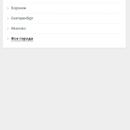
Воронеж
Екатеринбург
Иваново
Все города
ГЛАВНАЯ
О ПРОЕКТЕ
УСЛОВИЯ
КОНТАКТЫ
ВОПРОСЫ И ОТВЕТЫ
БЛОГ