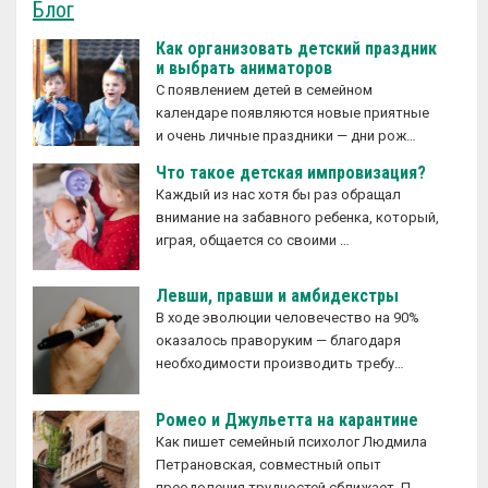
Блог
Как организовать детский праздник
и выбрать аниматоров
С появлением детей в семейном
календаре появляются новые приятные
и очень личные праздники — дни рож…
Что такое детская импровизация?
Каждый из нас хотя бы раз обращал
внимание на забавного ребенка, который,
играя, общается со своими …
Левши, правши и амбидекстры
В ходе эволюции человечество на 90%
оказалось праворуким — благодаря
необходимости производить требу…
Ромео и Джульетта на карантине
Как пишет семейный психолог Людмила
Петрановская, совместный опыт
преодоления трудностей сближает. П…