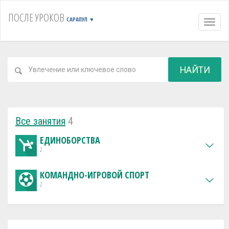
ПОСЛЕ УРОКОВ
САРАПУЛ
▼
Навиг
НАЙТИ
Все занятия
4
ЕДИНОБОРСТВА
2
КОМАНДНО-ИГРОВОЙ СПОРТ
2