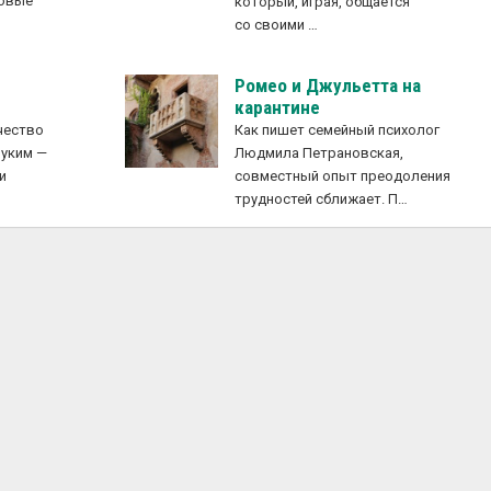
новые
который, играя, общается
е
со своими …
Ромео и Джульетта на
карантине
чество
Как пишет семейный психолог
руким —
Людмила Петрановская,
и
совместный опыт преодоления
трудностей сближает. П…