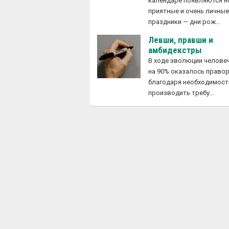
календаре появляются 
приятные и очень личны
праздники — дни рож…
Левши, правши и
амбидекстры
В ходе эволюции челове
на 90% оказалось право
благодаря необходимост
производить требу…