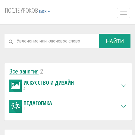
ПОСЛЕ УРОКОВ
ЕЙСК
▼
Навиг
НАЙТИ
Все занятия
2
ИСКУССТВО И ДИЗАЙН
2
ПЕДАГОГИКА
1