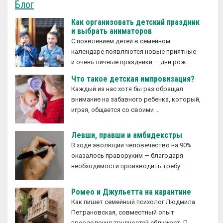
Блог
Как организовать детский праздник
и выбрать аниматоров
С появлением детей в семейном
календаре появляются новые приятные
и очень личные праздники — дни рож…
Что такое детская импровизация?
Каждый из нас хотя бы раз обращал
внимание на забавного ребенка, который,
играя, общается со своими …
Левши, правши и амбидекстры
В ходе эволюции человечество на 90%
оказалось праворуким — благодаря
необходимости производить требу…
Ромео и Джульетта на карантине
Как пишет семейный психолог Людмила
Петрановская, совместный опыт
преодоления трудностей сближает. П…