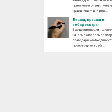
календаре появляются 
приятные и очень личны
праздники — дни рож…
Левши, правши и
амбидекстры
В ходе эволюции челове
на 90% оказалось право
благодаря необходимост
производить требу…