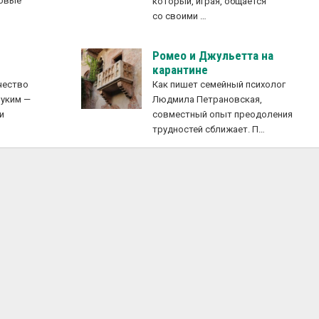
новые
который, играя, общается
е
со своими …
Ромео и Джульетта на
карантине
чество
Как пишет семейный психолог
руким —
Людмила Петрановская,
и
совместный опыт преодоления
трудностей сближает. П…