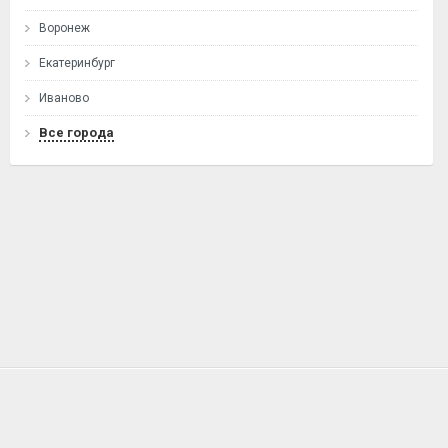
Воронеж
Екатеринбург
Иваново
Все города
ГЛАВНАЯ
О ПРОЕКТЕ
УСЛОВИЯ
КОНТАКТЫ
ВОПРОСЫ И ОТВЕТЫ
БЛОГ