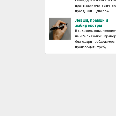
календаре появляются 
приятные и очень личны
праздники — дни рож…
Левши, правши и
амбидекстры
В ходе эволюции челове
на 90% оказалось право
благодаря необходимост
производить требу…