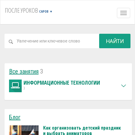
ПОСЛЕ УРОКОВ
САРОВ
▼
Навиг
НАЙТИ
Все занятия
3
ИНФОРМАЦИОННЫЕ ТЕХНОЛОГИИ
3
Блог
Как организовать детский праздник
и выбрать аниматоров