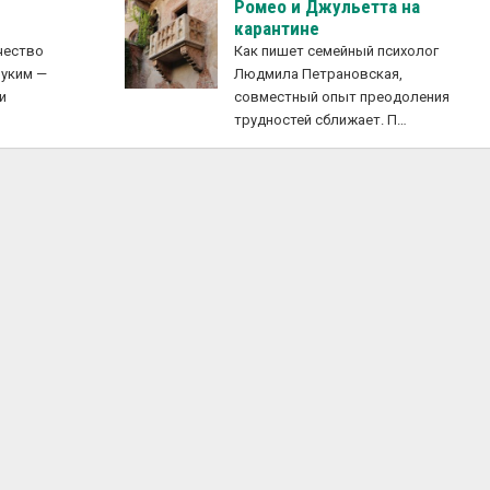
Ромео и Джульетта на
карантине
чество
Как пишет семейный психолог
руким —
Людмила Петрановская,
и
совместный опыт преодоления
трудностей сближает. П…