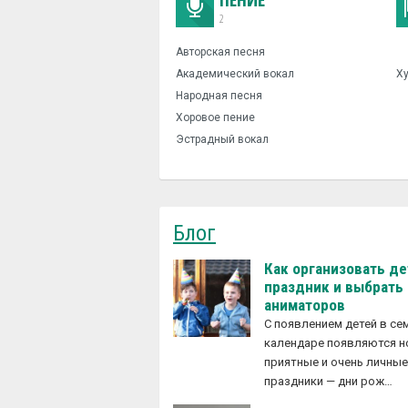
2
Авторская песня
Академический вокал
Х
Народная песня
Хоровое пение
Эстрадный вокал
Блог
Как организовать д
праздник и выбрать
аниматоров
С появлением детей в с
календаре появляются 
приятные и очень личны
праздники — дни рож…