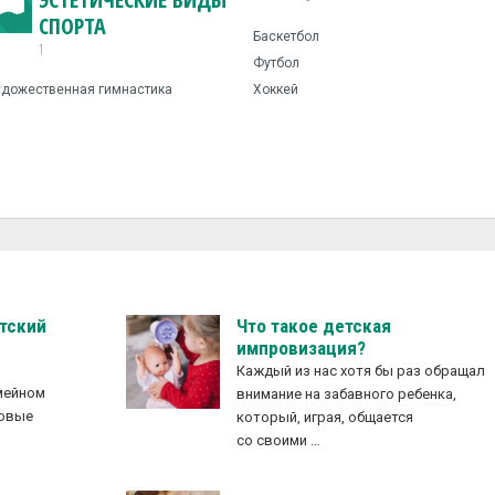
СПОРТА
Баскетбол
1
Футбол
удожественная гимнастика
Хоккей
етский
Что такое детская
импровизация?
Каждый из нас хотя бы раз обращал
емейном
внимание на забавного ребенка,
новые
который, играя, общается
е
со своими …