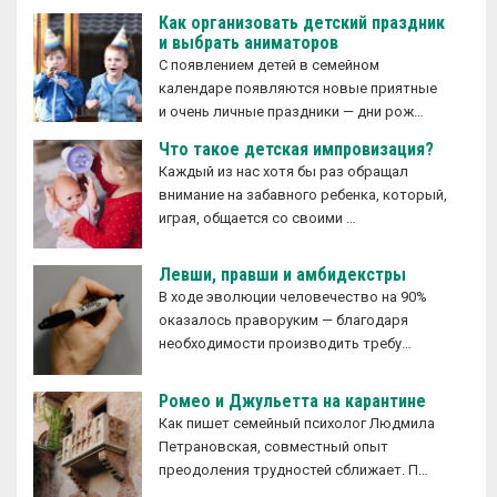
Как организовать детский праздник
и выбрать аниматоров
С появлением детей в семейном
календаре появляются новые приятные
и очень личные праздники — дни рож…
Что такое детская импровизация?
Каждый из нас хотя бы раз обращал
внимание на забавного ребенка, который,
играя, общается со своими …
Левши, правши и амбидекстры
В ходе эволюции человечество на 90%
оказалось праворуким — благодаря
необходимости производить требу…
Ромео и Джульетта на карантине
Как пишет семейный психолог Людмила
Петрановская, совместный опыт
преодоления трудностей сближает. П…