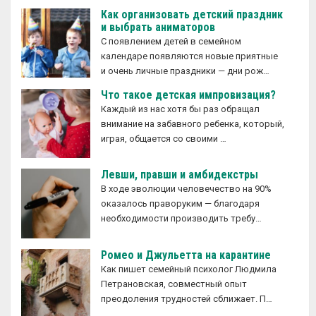
Как организовать детский праздник
и выбрать аниматоров
С появлением детей в семейном
календаре появляются новые приятные
и очень личные праздники — дни рож…
Что такое детская импровизация?
Каждый из нас хотя бы раз обращал
внимание на забавного ребенка, который,
играя, общается со своими …
Левши, правши и амбидекстры
В ходе эволюции человечество на 90%
оказалось праворуким — благодаря
необходимости производить требу…
Ромео и Джульетта на карантине
Как пишет семейный психолог Людмила
Петрановская, совместный опыт
преодоления трудностей сближает. П…