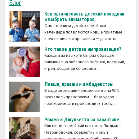
Блог
Как организовать детский праздник
и выбрать аниматоров
С появлением детей в семейном
календаре появляются новые приятные
и очень личные праздники — дни рож…
Что такое детская импровизация?
Каждый из нас хотя бы раз обращал
внимание на забавного ребенка, который,
играя, общается со своими …
Левши, правши и амбидекстры
В ходе эволюции человечество на 90%
оказалось праворуким — благодаря
необходимости производить требу…
Ромео и Джульетта на карантине
Как пишет семейный психолог Людмила
Петрановская, совместный опыт
преодоления трудностей сближает. П…