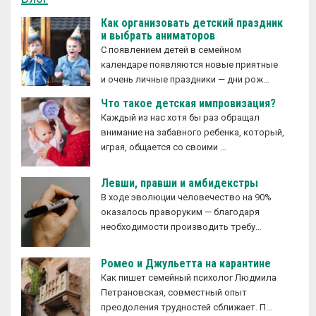
Как организовать детский праздник
и выбрать аниматоров
С появлением детей в семейном
календаре появляются новые приятные
и очень личные праздники — дни рож…
Что такое детская импровизация?
Каждый из нас хотя бы раз обращал
внимание на забавного ребенка, который,
играя, общается со своими …
Левши, правши и амбидекстры
В ходе эволюции человечество на 90%
оказалось праворуким — благодаря
необходимости производить требу…
Ромео и Джульетта на карантине
Как пишет семейный психолог Людмила
Петрановская, совместный опыт
преодоления трудностей сближает. П…