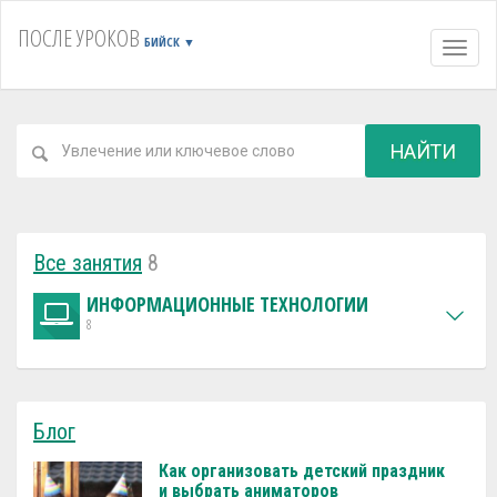
ПОСЛЕ УРОКОВ
БИЙСК
▼
Навиг
НАЙТИ
Все занятия
8
ИНФОРМАЦИОННЫЕ ТЕХНОЛОГИИ
8
Блог
Как организовать детский праздник
и выбрать аниматоров