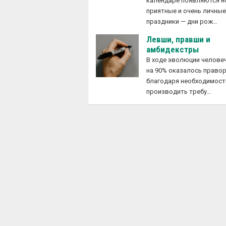
календаре появляются 
приятные и очень личны
праздники — дни рож…
Левши, правши и
амбидекстры
В ходе эволюции челове
на 90% оказалось право
благодаря необходимост
производить требу…