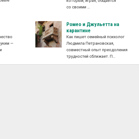
новые
который, играя, общается
е
со своими …
Ромео и Джульетта на
карантине
чество
Как пишет семейный психолог
руким —
Людмила Петрановская,
и
совместный опыт преодоления
трудностей сближает. П…