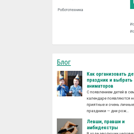
Робототехника
Ис
Ис
Блог
Как организовать д
праздник и выбрать
аниматоров
С появлением детей в с
календаре появляются 
приятные и очень личны
праздники — дни рож…
Левши, правши и
амбидекстры
В ходе эволюции челове