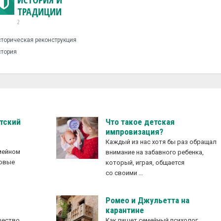
ТРАДИЦИИ
2
торическая реконструкция
тория
етский
Что такое детская
импровизация?
Каждый из нас хотя бы раз обращал
емейном
внимание на забавного ребенка,
новые
который, играя, общается
е
со своими …
Ромео и Джульетта на
карантине
чество
Как пишет семейный психолог