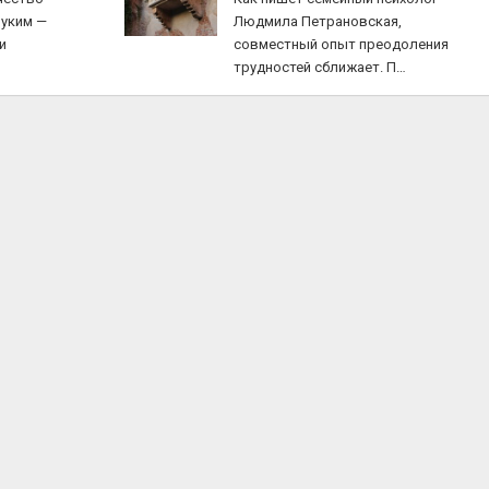
руким —
Людмила Петрановская,
и
совместный опыт преодоления
трудностей сближает. П…