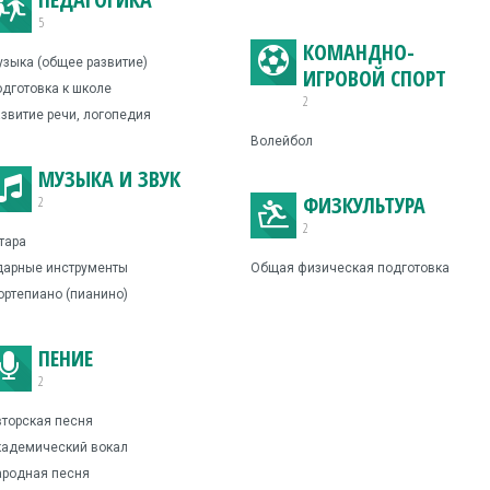
5
КОМАНДНО-
зыка (общее развитие)
ИГРОВОЙ СПОРТ
дготовка к школе
2
звитие речи, логопедия
Волейбол
МУЗЫКА И ЗВУК
ФИЗКУЛЬТУРА
2
2
тара
дарные инструменты
Общая физическая подготовка
ртепиано (пианино)
ПЕНИЕ
2
торская песня
кадемический вокал
ародная песня