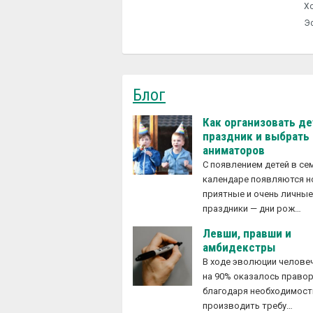
Хо
Э
Блог
Как организовать д
праздник и выбрать
аниматоров
С появлением детей в с
календаре появляются 
приятные и очень личны
праздники — дни рож…
Левши, правши и
амбидекстры
В ходе эволюции челове
на 90% оказалось право
благодаря необходимост
производить требу…