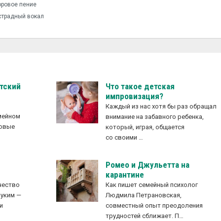
ровое пение
страдный вокал
етский
Что такое детская
импровизация?
Каждый из нас хотя бы раз обращал
емейном
внимание на забавного ребенка,
новые
который, играя, общается
е
со своими …
Ромео и Джульетта на
карантине
чество
Как пишет семейный психолог
руким —
Людмила Петрановская,
и
совместный опыт преодоления
трудностей сближает. П…