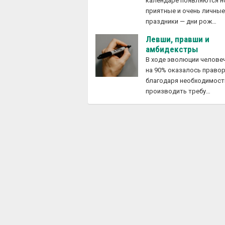
календаре появляются 
приятные и очень личны
праздники — дни рож…
Левши, правши и
амбидекстры
В ходе эволюции челове
на 90% оказалось право
благодаря необходимост
производить требу…