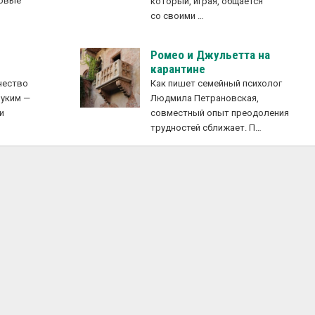
новые
который, играя, общается
е
со своими …
Ромео и Джульетта на
карантине
чество
Как пишет семейный психолог
руким —
Людмила Петрановская,
и
совместный опыт преодоления
трудностей сближает. П…