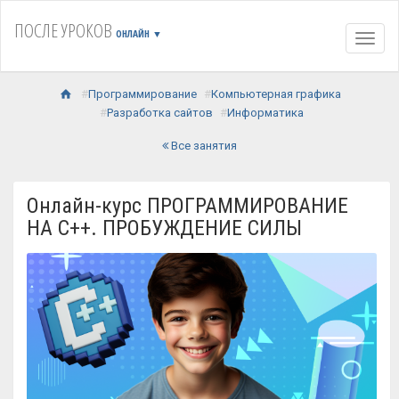
ПОСЛЕ УРОКОВ
ОНЛАЙН
▼
Навиг
Программирование
Компьютерная графика
Разработка сайтов
Информатика
Все занятия
Онлайн-курс ПРОГРАММИРОВАНИЕ
НА С++. ПРОБУЖДЕНИЕ СИЛЫ