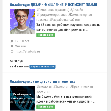
Онлайн-курс ДИЗАЙН-МЫШЛЕНИЕ. И ВСПЫХНЕТ ПЛАМЯ
#Рисование (графика)
#Дизайн
#Программирование
#Компьютерная
графика
#Разработка сайтов
За 32 занятия ребёнок научится создавать
качественные дизайн-проекты в ...
Прием: идет
12–18 лет
Онлайн
https://startoria.ru
5900
руб.
за 4 занятия
первое бесплатно
Онлайн-кружок по цитологии и генетике
#Биология
#Экология
#Практическая
зоология
Мы будем работать над центральной
идеей в работе всех живых существ – ...
Прием: идет