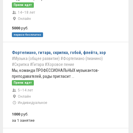
Прием: идет
14–18 лет
Онлайн
5000
руб.
первое бесплатно
Фортепиано, гитара, скрипка, гобой, флейта, хор
#Музыка (общее развитие)
#Фортепиано (пианино)
#Скрипка
#Гитара
#Хоровое пение
Мы, команда ПРОФЕССИОНАЛЬНЫХ музыкантов-
преподавателей, рады пригласит ...
Прием: идет
5–14 лет
Онлайн
Индивидуальное
1000
руб.
за 1 занятие