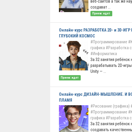
веб-сайтов а так же на
создават ...
Прием: идет
Онлайн-курс РАЗРАБОТКА 2D- и 3D-ИГР 
ГЛУБОКИЙ КОСМОС
#Программирование
#
графика
#Разработка с
#Информатика
За 32 занятия ребёнок 
разрабатывать 2D-игр
Unity — ...
Прием: идет
Онлайн-курс ДИЗАЙН-МЫШЛЕНИЕ. И 
ПЛАМЯ
#Рисование (графика)
#Программирование
#
графика
#Разработка с
За 32 занятия ребёнок 
создавать качественны