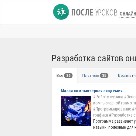
ПОСЛЕ
УРОКОВ
ОНЛАЙ
Разработка сайтов он
Все
Платные
Бесплат
36
35
Малая компьютерная академия
#Робототехника
#Осно
компьютерной грамотн
#Программирование
#
графика
#Разработка с
Программа развивает 
навыки, полезные для 
...