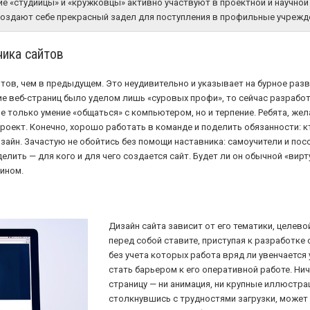
ие «студийцы» и «кружковцы» активно участвуют в проектной и научно
создают себе прекрасный задел для поступления в профильные учрежде
ика сайтов
йтов, чем в предыдущем. Это неудивительно и указывает на бурное ра
дание веб-страниц было уделом лишь «суровых профи», то сейчас разрабо
е только умение «общаться» с компьютером, но и терпение. Ребята, жел
проект. Конечно, хорошо работать в команде и поделить обязанности: к
изайн. Зачастую не обойтись без помощи наставника: самоучители и пос
делить — для кого и для чего создается сайт. Будет ли он обычной «вир
зином.
Дизайн сайта зависит от его тематики, целево
перед собой ставите, приступая к разработке
без учета которых работа вряд ли увенчается
стать барьером к его оперативной работе. Ни
страницу — ни анимация, ни крупные иллюстра
столкнувшись с трудностями загрузки, может 