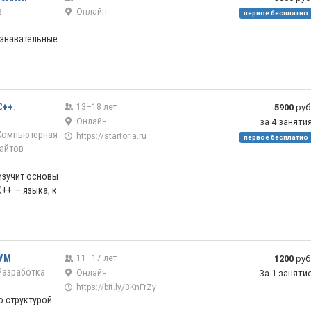
в
Онлайн
первое бесплатно
ознавательные
С++.
13–18 лет
5900
руб
Онлайн
за 4 заняти
Компьютерная
https://startoria.ru
первое бесплатно
айтов
 изучит основы
++ — языка, к
ИУМ
11–17 лет
1200
руб
Разработка
Онлайн
За 1 заняти
https://bit.ly/3KnFrZy
о структурой