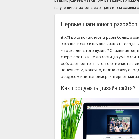
навыки ребята разовьют на занятиях. Мног
на ученических конференциях и тем самым 
Первые шаги юного разработч
В XXI веке появилось в разы больше са
в конце 1990-х и начале 2000-х гг. соз
Что же для этого нужно? Оказывается, н
«перегореть» и не довести до ума свой 
собирает контент, кто-то отвечает за д
полезнее. И, конечно, важно сразу опре
ресурсом или, например, интернет-мага
Как продумать дизайн сайта?