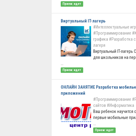
Прием: идет
Виртуальный IT-лагерь
#Интеллектуальные иг
#Программирование
#
графика
#Разработка с
лагеря
Виртуальный IT-лагерь
для школьников на пер
...
Прием: идет
ОНЛАЙН ЗАНЯТИЕ Разработка мобиль
приложений
#Программирование
#
сайтов
#Информатика
Ваш ребенок научится 
первые мобильные при
...
Прием: идет