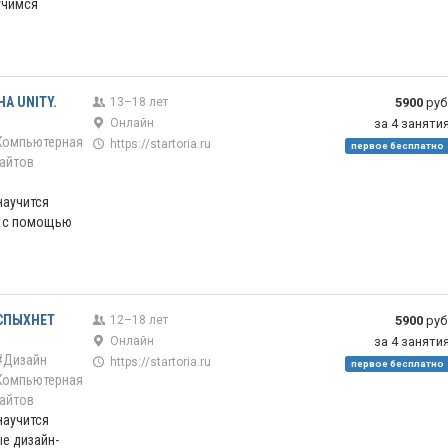
учимся
НА UNITY.
13–18 лет
5900
руб
Онлайн
за 4 заняти
Компьютерная
https://startoria.ru
первое бесплатно
айтов
научится
ы с помощью
ВСПЫХНЕТ
12–18 лет
5900
руб
Онлайн
за 4 заняти
#Дизайн
https://startoria.ru
первое бесплатно
Компьютерная
айтов
научится
е дизайн-