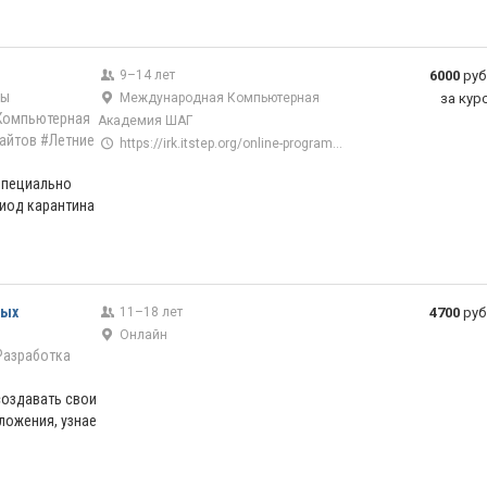
9–14 лет
6000
руб
ры
Международная Компьютерная
за кур
Компьютерная
Академия ШАГ
айтов
#Летние
https://irk.itstep.org/online-programs-for-children
 Специально
иод карантина
ных
11–18 лет
4700
руб
Онлайн
Разработка
создавать свои
ложения, узнае