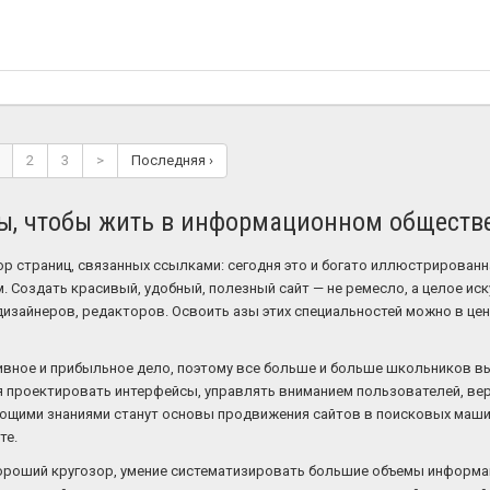
2
3
>
Последняя ›
ты, чтобы жить в информационном обществ
ор страниц, связанных ссылками: сегодня это и богато иллюстрированна
 Создать красивый, удобный, полезный сайт — не ремесло, а целое ис
изайнеров, редакторов. Освоить азы этих специальностей можно в цен
тивное и прибыльное дело, поэтому все больше и больше школьников 
ся проектировать интерфейсы, управлять вниманием пользователей, ве
ующими знаниями станут основы продвижения сайтов в поисковых машин
те.
ороший кругозор, умение систематизировать большие объемы информац