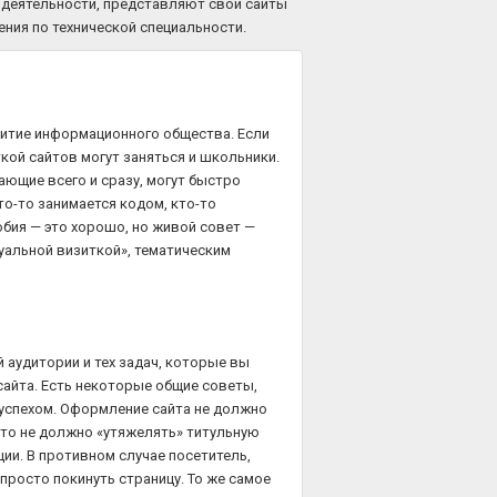
й деятельности, представляют свои сайты
ния по технической специальности.
звитие информационного общества. Если
ткой сайтов могут заняться и школьники.
ающие всего и сразу, могут быстро
то-то занимается кодом, кто-то
обия — это хорошо, но живой совет —
туальной визиткой», тематическим
й аудитории и тех задач, которые вы
 сайта. Есть некоторые общие советы,
 успехом. Оформление сайта не должно
что не должно «утяжелять» титульную
ции. В противном случае посетитель,
просто покинуть страницу. То же самое