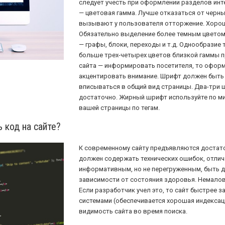
следует учесть при оформлении разделов инте
— цветовая гамма. Лучше отказаться от черных
вызывают у пользователя отторжение. Хорош
Обязательно выделение более темным цветом
— графы, блоки, переходы и т.д. Однообразие т
больше трех-четырех цветов близкой гаммы п
сайта — информировать посетителя, то оформл
акцентировать внимание. Шрифт должен быть
вписываться в общий вид страницы. Два-три 
достаточно. Жирный шрифт используйте по ми
вашей страницы по тегам.
 код на сайте?
К современному сайту предъявляются достато
должен содержать технических ошибок, отли
информативным, но не перегруженным, быть 
зависимости от состояния здоровья. Немалова
Если разработчик учел это, то сайт быстрее 
системами (обеспечивается хорошая индексац
видимость сайта во время поиска.