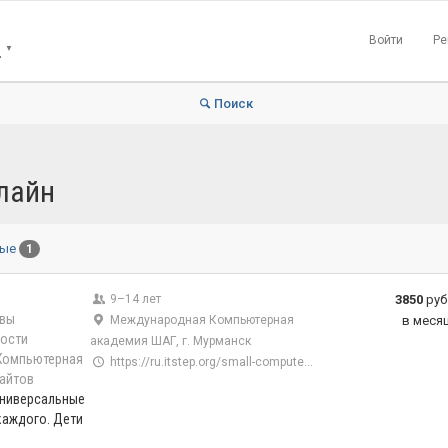
Войти
Ре
Н
▼
Поиск
лайн
ные
1
9–14 лет
3850
руб
вы
Международная Компьютерная
в меся
ости
академия ШАГ, г. Мурманск
Компьютерная
https://ru.itstep.org/small-computer-academy
айтов
универсальные
каждого. Дети