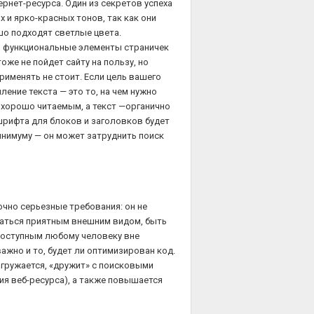
рнет-ресурса. Один из секретов успеха
 и ярко-красных тонов, так как они
о подходят светлые цвета.
 функциональные элементы страничек
оже не пойдет сайту на пользу, но
рименять не стоит. Если цель вашего
ение текста — это то, на чем нужно
 хорошо читаемым, а текст —органично
шрифта для блоков и заголовков будет
нимуму — он может затруднить поиск
чно серьезные требования: он не
чаться приятным внешним видом, быть
доступным любому человеку вне
жно и то, будет ли оптимизирован код.
загружается, «дружит» с поисковыми
ия веб-ресурса), а также повышается