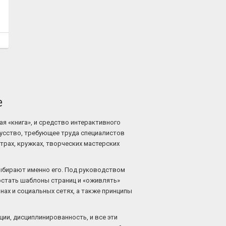
е
я «книга», и средство интерактивного
кусство, требующее труда специалистов
трах, кружках, творческих мастерских
выбирают именно его. Под руководством
рстать шаблоны страниц и «оживлять»
ах и социальных сетях, а также принципы
ии, дисциплинированность, и все эти