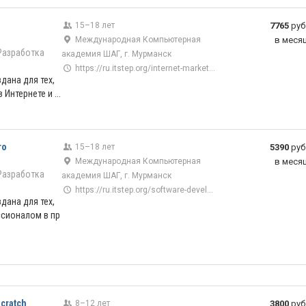
15–18 лет
7765
руб
Международная Компьютерная
в меся
Разработка
академия ШАГ, г. Мурманск
https://ru.itstep.org/internet-marketing
дана для тех,
 Интернете и ...
го
15–18 лет
5390
руб
Международная Компьютерная
в меся
Разработка
академия ШАГ, г. Мурманск
https://ru.itstep.org/software-development
дана для тех,
ссионалом в пр
cratch
8–12 лет
3800
руб