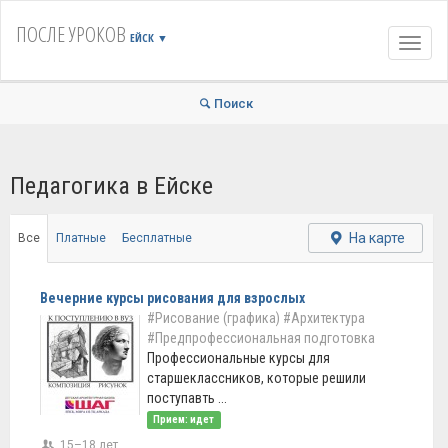
ПОСЛЕ УРОКОВ
ЕЙСК
▼
Навиг
Поиск
Педагогика в Ейске
На карте
Все
Платные
Бесплатные
Вечерние курсы рисования для взрослых
#Рисование (графика)
#Архитектура
#Предпрофессиональная подготовка
Профессиональные курсы для
старшеклассников, которые решили
поступавть ...
Прием: идет
15–18 лет