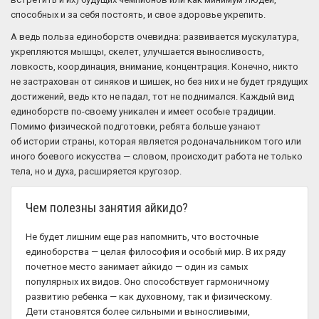
способных и за себя постоять, и свое здоровье укрепить.
А ведь польза единоборств очевидна: развивается мускулатура,
укрепляются мышцы, скелет, улучшается выносливость,
ловкость, координация, внимание, концентрация. Конечно, никто
не застрахован от синяков и шишек, но без них и не будет грядущих
достижений, ведь кто не падал, тот не поднимался. Каждый вид
единоборств по-своему уникален и имеет особые традиции.
Помимо физической подготовки, ребята больше узнают
об истории страны, которая является родоначальником того или
иного боевого искусства — словом, происходит работа не только
тела, но и духа, расширяется кругозор.
Чем полезны занятия айкидо?
Не будет лишним еще раз напомнить, что восточные
единоборства — целая философия и особый мир. В их ряду
почетное место занимает айкидо — один из самых
популярных их видов. Оно способствует гармоничному
развитию ребенка — как духовному, так и физическому.
Дети становятся более сильными и выносливыми,