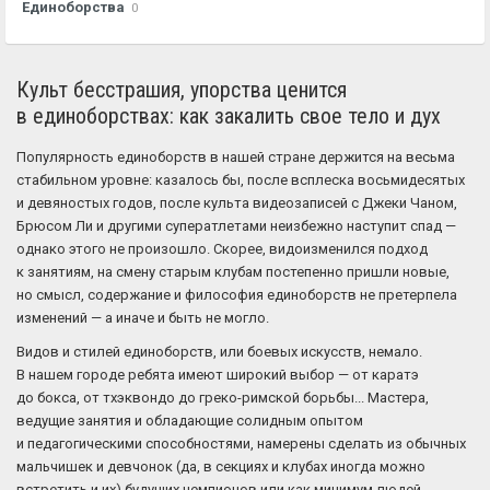
Единоборства
0
Культ бесстрашия, упорства ценится
в единоборствах: как закалить свое тело и дух
Популярность единоборств в нашей стране держится на весьма
стабильном уровне: казалось бы, после всплеска восьмидесятых
и девяностых годов, после культа видеозаписей с Джеки Чаном,
Брюсом Ли и другими суператлетами неизбежно наступит спад —
однако этого не произошло. Скорее, видоизменился подход
к занятиям, на смену старым клубам постепенно пришли новые,
но смысл, содержание и философия единоборств не претерпела
изменений — а иначе и быть не могло.
Видов и стилей единоборств, или боевых искусств, немало.
В нашем городе ребята имеют широкий выбор — от каратэ
до бокса, от тхэквондо до греко-римской борьбы... Мастера,
ведущие занятия и обладающие солидным опытом
и педагогическими способностями, намерены сделать из обычных
мальчишек и девчонок (да, в секциях и клубах иногда можно
встретить и их) будущих чемпионов или как минимум людей,