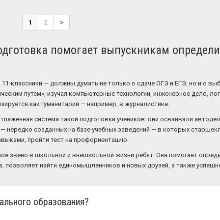
1
2
>
дготовка помогает выпускникам определи
 11-классники — должны думать не только о сдаче ОГЭ и ЕГЭ, но и о вы
ническим путем», изучая компьютерные технологии, инженерное дело, л
зируется как гуманитарий — например, в журналистике.
лаженная система такой подготовки учеников: они осваивали автодело
 — нередко созданных на базе учебных заведений — в которых старшекл
авыками, пройти тест на профориентацию.
е звено в школьной и внешкольной жизни ребят. Она помогает опред
в, позволяет найти единомышленников и новых друзей, а также успешн
ального образования?