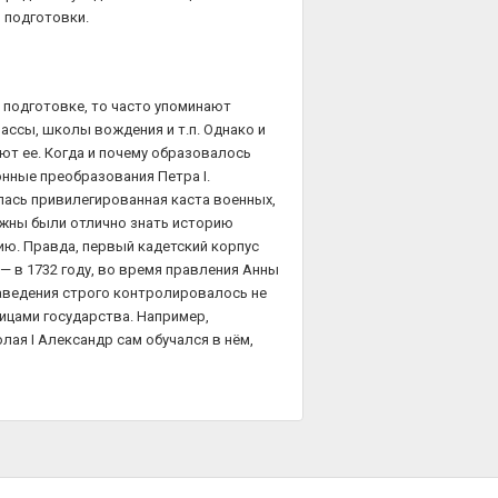
 подготовки.
 подготовке, то часто упоминают
ассы, школы вождения и т.п. Однако и
ают ее. Когда и почему образовалось
нные преобразования Петра I.
лась привилегированная каста военных,
лжны были отлично знать историю
ию. Правда, первый кадетский корпус
— в 1732 году, во время правления Анны
заведения строго контролировалось не
ицами государства. Например,
олая I Александр сам обучался в нём,