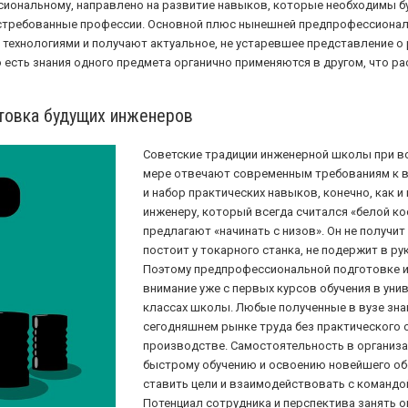
ональному, направлено на развитие навыков, которые необходимы бу
остребованные профессии. Основной плюс нынешней предпрофессионал
ехнологиями и получают актуальное, не устаревшее представление о р
 есть знания одного предмета органично применяются в другом, что 
товка будущих инженеров
Советские традиции инженерной школы при вс
мере отвечают современным требованиям к в
и набор практических навыков, конечно, как и
инженеру, который всегда считался «белой ко
предлагают «начинать с низов». Он не получит
постоит у токарного станка, не подержит в ру
Поэтому предпрофессиональной подготовке 
внимание уже с первых курсов обучения в унив
классах школы. Любые полученные в вузе зна
сегодняшнем рынке труда без практического 
производстве. Самостоятельность в организа
быстрому обучению и освоению новейшего об
ставить цели и взаимодействовать с командой 
Потенциал сотрудника и перспектива занять 