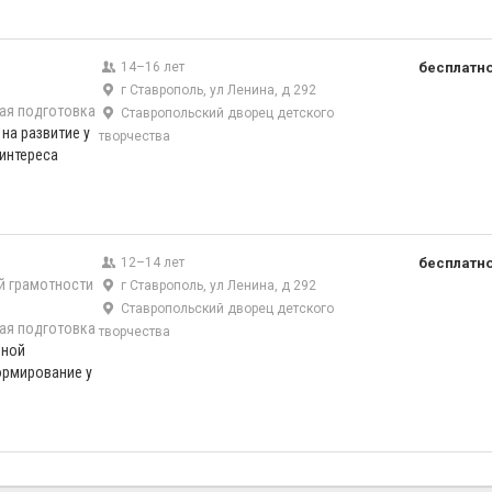
14–16 лет
бесплатн
г Ставрополь, ул Ленина, д 292
ая подготовка
Ставропольский дворец детского
на развитие у
творчества
интереса
12–14 лет
бесплатн
й грамотности
г Ставрополь, ул Ленина, д 292
Ставропольский дворец детского
ая подготовка
творчества
нной
ормирование у