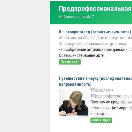
Предпрофессиональная 
Найдено занятий: 7
Я – ставрополец (развитие личности)
#Психология
#Актерское мастерство (те
#Предпрофессиональная подготовка
• Приобретение активной гражданской по
Совершенствование акте ...
Прием: идет
Путешествие в науку (исследователь
направленность)
#Психология
#Предпрофессиональн
Программа предназнач
выявления, формирован
исследо ...
Прием: идет