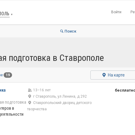
Войти
Ре
ПОЛЬ
▼
Поиск
я подготовка в Ставрополе
На карте
ые
19
ика
13–16 лет
бесплатн
г Ставрополь, ул Ленина, д 292
ая подготовка
Ставропольский дворец детского
теров в
творчества
деятельности