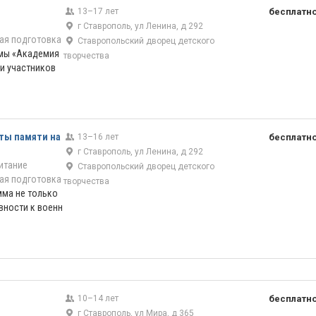
13–17 лет
бесплатн
г Ставрополь, ул Ленина, д 292
ая подготовка
Ставропольский дворец детского
мы «Академия
творчества
ди участников
ты памяти на
13–16 лет
бесплатн
г Ставрополь, ул Ленина, д 292
итание
Ставропольский дворец детского
ая подготовка
творчества
мма не только
вности к военн
10–14 лет
бесплатн
г Ставрополь, ул Мира, д 365