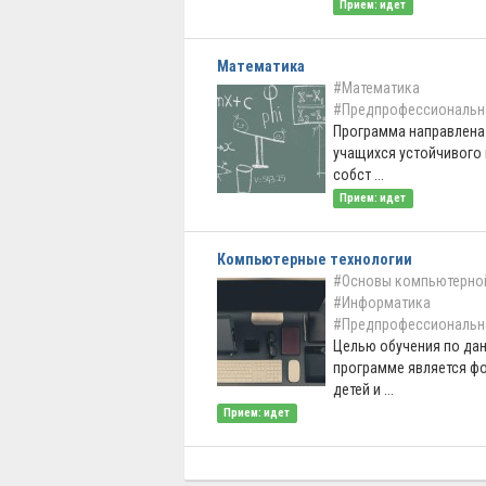
Прием: идет
Математика
#Математика
#Предпрофессиональн
Программа направлена 
учащихся устойчивого 
собст ...
Прием: идет
Компьютерные технологии
#Основы компьютерно
#Информатика
#Предпрофессиональн
Целью обучения по да
программе является ф
детей и ...
Прием: идет