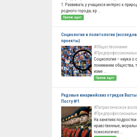
1. Развивать у учащихся интерес к приро
родного города, кр ...
Прием: идет
Социология и политология (исследо
проекты)
#Обществознание
#Предпрофессиональн
Социология – наука о 
понимании общества, т
изме ...
Прием: идет
Рядовые юнармейских отрядов Вахты
Посту №1
#Патриотическое восп
#Предпрофессиональн
На занятиях подростки
нравственные, мораль
психологичес ...