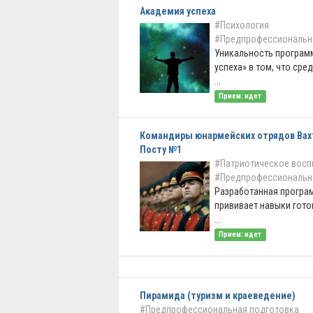
Академия успеха
#Психология
#Предпрофессиональн
Уникальность програм
успеха» в том, что сре
...
Прием: идет
Командиры юнармейских отрядов Вах
Посту №1
#Патриотическое восп
#Предпрофессиональн
Разработанная програ
прививает навыки гото
...
Прием: идет
Пирамида (туризм и краеведение)
#Предпрофессиональная подготовка