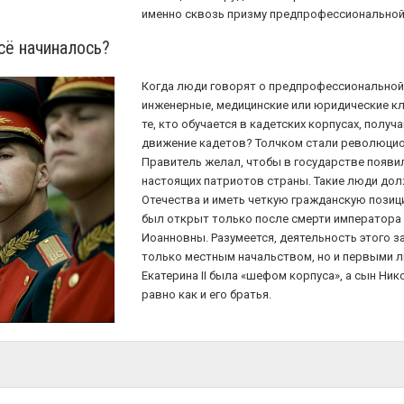
именно сквозь призму предпрофессиональной
сё начиналось?
Когда люди говорят о предпрофессиональной
инженерные, медицинские или юридические кл
те, кто обучается в кадетских корпусах, получ
движение кадетов? Толчком стали революцио
Правитель желал, чтобы в государстве появи
настоящих патриотов страны. Такие люди до
Отечества и иметь четкую гражданскую позиц
был открыт только после смерти императора 
Иоанновны. Разумеется, деятельность этого 
только местным начальством, но и первыми л
Екатерина II была «шефом корпуса», а сын Ник
равно как и его братья.