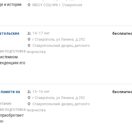
де и истории
МБОУ СОШ №6 г. Ставрополя
вательские
14–17 лет
бесплатн
г Ставрополь, ул Ленина, д 292
Ставропольский дворец детского
ая подготовка
творчества
системном
енденциях его
 памяти на
13–16 лет
бесплатн
г Ставрополь, ул Ленина, д 292
итание
Ставропольский дворец детского
ая подготовка
творчества
 приобретают
но-