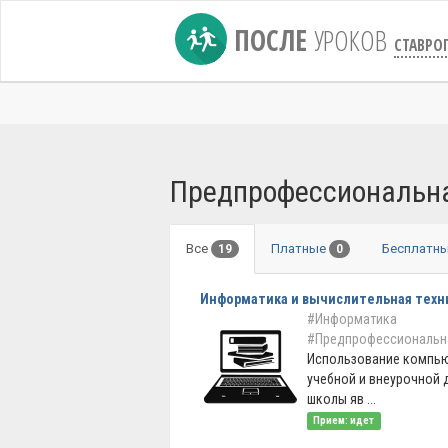
ПОСЛЕ
УРОКОВ
СТАВРО
Предпрофессиональна
Все
Платные
Бесплатн
19
0
Информатика и вычислительная техн
#Информатика
#Предпрофессиональн
Использование компью
учебной и внеурочной 
школы яв ...
Прием: идет