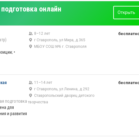
подготовка онлайн
Открыть
8–12 лет
бесплатн
атр)
г Ставрополь, ул Мира, д 365
МБОУ СОШ №6 г. Ставрополя
зиции; •
ская
11–14 лет
бесплатн
г Ставрополь, ул Ленина, д 292
Ставропольский дворец детского
ая подготовка
творчества
ена для
ия и развития