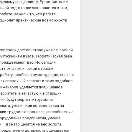
дущему специалисту. Руководители и
ьной подготовки заключается в том,
аботе. Важно и то, что ребята
расширяет практические возможности
ех своих достоинствах уже не в полной
ыпускникам вузов. Теоретическая база
 прежде имеют вес. Но сегодня
стью» в технической отрасли,
 работу, особенно руководящую, если не
ках сварочный аппарат и тому подобное.
инженеров уделяется повышенное
ерситете, а зачастую и в старших
ния будут мертвым грузом на
опыта, умения ими пользоваться на
ции трудового процесса, способность к
орудования предприятий, умение
— все это ценится на вес золота.
определенную должность оценивается