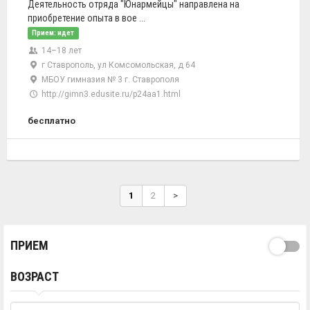
Деятельность отряда "Юнармейцы" направлена на
приобретение опыта в вое ...
Прием: идет
14–18 лет
г Ставрополь, ул Комсомольская, д 64
МБОУ гимназия № 3 г. Ставрополя
http://gimn3.edusite.ru/p24aa1.html
бесплатно
1
2
>
ПРИЕМ
ВОЗРАСТ