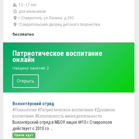
12–17 лет
для мальчиков
г Ставрополь, ул Ленина, д 292
Ставропольский дворец детского творчества
бесплатно
Патриотическое воспитание
онлайн
Найдено занятий: 2
Открыть
Волонтёрский отряд
#Психология
#Патриотическое воспитание
#Духовное
воспитание
#Безопасность жизнедеятельности
Волонтёрский отряд в МБОУ лицее №10 г.Ставрополя
действует с 2010 го ...
Прием: идет