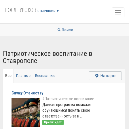
ПОСЛЕ УРОКОВ
СТАВРОПОЛЬ
▼
Навиг
Поиск
Патриотическое воспитание в
Ставрополе
На карте
Все
Платные
Бесплатные
Служу Отечеству
#Патриотическое воспитание
Данная программа поможет
обучающимся понять свою
ответственность за н ...
Прием: идет