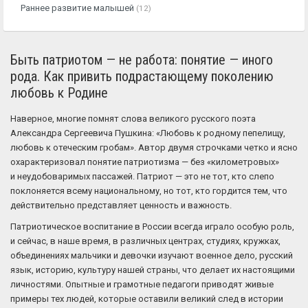
Раннее развитие малышей
(12)
Быть патриотом — не работа: понятие — иного
рода. Как привить подрастающему поколению
любовь к Родине
Наверное, многие помнят слова великого русского поэта
Александра Сергеевича Пушкина: «Любовь к родному пепелищу,
любовь к отеческим гробам». Автор двумя строчками четко и ясно
охарактеризовал понятие патриотизма — без «километровых»
и неудобоваримых пассажей. Патриот — это не тот, кто слепо
поклоняется всему национальному, но тот, кто гордится тем, что
действительно представляет ценность и важность.
Патриотическое воспитание в России всегда играло особую роль,
и сейчас, в наше время, в различных центрах, студиях, кружках,
объединениях мальчики и девочки изучают военное дело, русский
язык, историю, культуру нашей страны, что делает их настоящими
личностями. Опытные и грамотные педагоги приводят живые
примеры тех людей, которые оставили великий след в истории