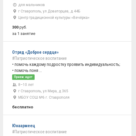
для мальчиков
г Ставрополь, ул Доваторцев, д 44Б
Центр традиционной культуры «Вечёрка»
300
руб.
за 1 занятие
Отряд «Доброе сердце»
#Патриотическое воспитание
• помочь каждому подростку проявить индивидуальность;
• помочь поня ...
Прием: идет
8–10 лет
г Ставрополь, ул Мира, д 365
МБОУ СОШ №6 г. Ставрополя
бесплатно
Юнаармеец
#Патриотическое воспитание