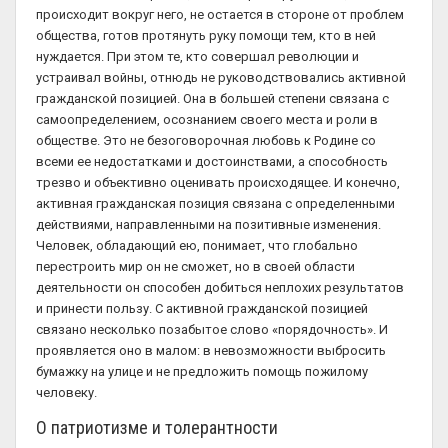
происходит вокруг него, не остается в стороне от проблем
общества, готов протянуть руку помощи тем, кто в ней
нуждается. При этом те, кто совершал революции и
устраивал войны, отнюдь не руководствовались активной
гражданской позицией. Она в большей степени связана с
самоопределением, осознанием своего места и роли в
обществе. Это не безоговорочная любовь к Родине со
всеми ее недостатками и достоинствами, а способность
трезво и объективно оценивать происходящее. И конечно,
активная гражданская позиция связана с определенными
действиями, направленными на позитивные изменения.
Человек, обладающий ею, понимает, что глобально
перестроить мир он не сможет, но в своей области
деятельности он способен добиться неплохих результатов
и принести пользу. С активной гражданской позицией
связано несколько позабытое слово «порядочность». И
проявляется оно в малом: в невозможности выбросить
бумажку на улице и не предложить помощь пожилому
человеку.
О патриотизме и толерантности