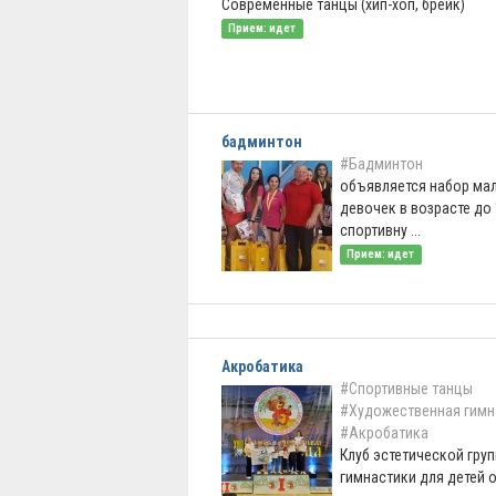
Современные танцы (хип-хоп, брейк)
Прием: идет
бадминтон
#Бадминтон
объявляется набор ма
девочек в возрасте до 
спортивну ...
Прием: идет
Акробатика
#Спортивные танцы
#Художественная гимн
#Акробатика
Клуб эстетической гру
гимнастики для детей от