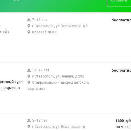
Открыть
7–18 лет
бесплатн
а
г Ставрополь, ул Осетинская, д 5
етей и
Краевая ДЮСШ
13–17 лет
бесплатн
г Ставрополь, ул Ленина, д 292
базовый курс
Ставропольский дворец детского
я предметно
творчества
5–18 лет
1600
руб
г Ставрополь, ул Доваторцев, д
за меся