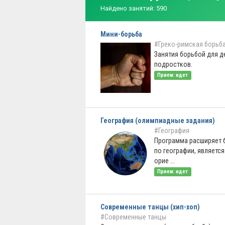
Найдено занятий: 590
Мини-борьба
#Греко-римская борьб
Занятия борьбой для д
подростков.
Прием: идет
География (олимпиадные задания)
#География
Программа расширяет 
по географии, являетс
орие ...
Прием: идет
Современные танцы (хип-хоп)
#Современные танцы