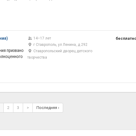
ния)
14–17 лет
бесплатн
г Ставрополь, ул Ленина, д 292
ния призвано
Ставропольский дворец детского
полноценного
творчества
2
3
>
Последняя ›