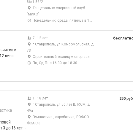
86/1-86/2
Танцевально-спортивный клуб
"МИКС"
Понедельник, среда, пятница в 18-00
7–12 лет
бесплатн
г Ставрополь, ул Комсомольская, д
льчиков и
73
12 лет в
Строительный техникум спортзал
Пн, Ср, Пт с 16-30 до 18-30
1–18 лет
250
руб
г Ставрополь, ул 50 лет ВЛКСМ, д
астика
49а
Гимнастика , акробатика, РОФСО
пповой
ФСА СК
 3 до 16 лет. -