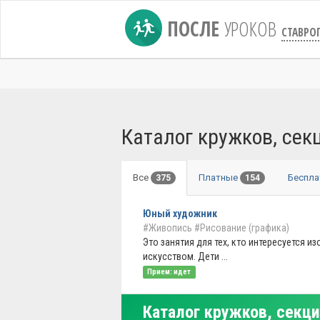
ПОСЛЕ
УРОКОВ
СТАВРО
Каталог кружков, сек
Все
Платные
Беспл
375
154
Юный художник
#Живопись
#Рисование (графика)
Это занятия для тех, кто интересуется и
искусством. Дети ...
Прием: идет
Каталог кружков, секци