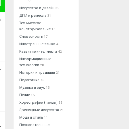
Искусство и дизайн
35
ДПИ и ремесла
31
о
Техническое
конструирование
16
Словесность
17
Иностранные языки
4
Развитие интеллекта
42
Информационные
технологии
28
о
История и традиции
21
Педагогика
76
Музыка и звук
13
Пение
15
Хореография (танцы)
33
Зрелищные искусства
21
Мода и стиль
11
.
ц
Познавательные