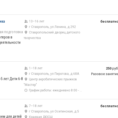
ика
13–16 лет
бесплатн
г Ставрополь, ул Ленина, д 292
ая подготовка
Ставропольский дворец детского
теров в
творчества
деятельности
1–18 лет
250
руб
г Ставрополь, ул Пирогова, д 68А
Разовое заняти
-5 лет Дети 6-8
Центр акробатических прыжков
"Мастер"
График работы: ежедневно 8:00 - 22:00.
7–18 лет
бесплатн
г Ставрополь, ул Осетинская, д 5
оем для детей
Краевая ДЮСШ