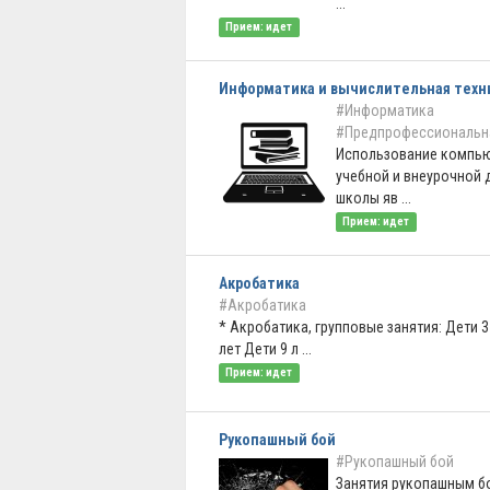
...
Прием: идет
Информатика и вычислительная техн
#Информатика
#Предпрофессиональн
Использование компью
учебной и внеурочной 
школы яв ...
Прием: идет
Акробатика
#Акробатика
* Акробатика, групповые занятия: Дети 3
лет Дети 9 л ...
Прием: идет
Рукопашный бой
#Рукопашный бой
Занятия рукопашным б