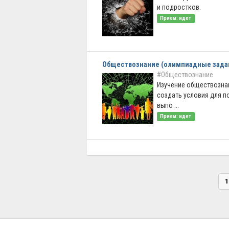
и подростков.
Прием: идет
Обществознание (олимпиадные зада
#Обществознание
Изучение обществозна
создать условия для 
выпо ...
Прием: идет
1