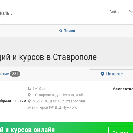
Войти
Ре
ПОЛЬ
▼
Поиск
ций и курсов в Ставрополе
На карте
атные
221
1–10 лет
бесплатн
г Ставрополь, ул Чехова, д 65
зобразительным
МБОУ СОШ № 43 г.Ставрополя
имени Героя РФ В.Д. Нужного
й и курсов онлайн