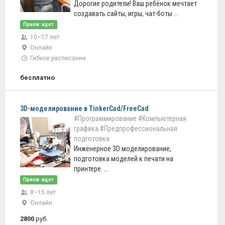
Дорогие родители! Ваш ребёнок мечтает
создавать сайты, игры, чат-боты ...
Прием: идет
10–17 лет
Онлайн
Гибкое расписание
бесплатно
3D-моделирование в TinkerCad/FreeCad
#Программирование
#Компьютерная
графика
#Предпрофессиональная
подготовка
Инженерное 3D моделирование,
подготовка моделей к печати на
принтере. ...
Прием: идет
8–15 лет
Онлайн
2800
руб.