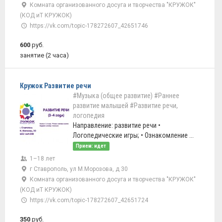
Комната организованного досуга и творчества "КРУЖОК"
(КОД иТ КРУЖОК)
https://vk.com/topic-178272607_42651746
600
руб.
занятие (2 часа)
Кружок Развитие речи
#Музыка (общее развитие)
#Раннее
развитие малышей
#Развитие речи,
логопедия
Направление: развитие речи •
Логопедические игры; • Ознакомление ...
Прием: идет
1–18 лет
г Ставрополь, ул М.Морозова, д 30
Комната организованного досуга и творчества "КРУЖОК"
(КОД иТ КРУЖОК)
https://vk.com/topic-178272607_42651724
350
руб.