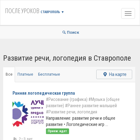
ПОСЛЕ УРОКОВ
СТАВРОПОЛЬ
▼
Навиг
Поиск
Развитие речи, логопедия в Ставрополе
На карте
Все
Платные
Бесплатные
Ранняя логопедическая группа
#Рисование (графика)
#Музыка (общее
развитие)
#Раннее развитие малышей
#Развитие речи, логопедия
Направление: развитие речи и общее
развитие • Логопедические игр ...
Прием: идет
2–3 лет