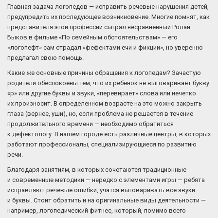
Главная задача логопедов — исправить речевые нарушения детей,
предупредить их последующее возникновение. Многие помнят, как
представителя этой профессии сыграл несравненный Ролан
Быков в фильме «По семейным обстоятельствам» — его
«логопефт» сам страдал «фефектами ечи и фикции», но уверенно
предлагал свою помощь.
Какие же основные причины обращения к логопедам? Зачастую
родители обеспокоены тем, что их ребенок не выговаривает букву
«р» или другие буквы и звуки, «перевирает» слова или нечетко
их произносит. В определенном возрасте на это можно закрыть
глаза (вернее, уши), но, если проблема не решается в течение
продолжительного времени — необходимо обратиться
к дефектологу. В нашем городе есть различные центры, в которых
работают профессионалы, специализирующиеся по развитию
речи.
Благодаря занятиям, в которых сочетаются традиционные
и современные методики — нередко с элементами игры — ребята
исправляют речевые ошибки, учатся выговаривать все звуки
и буквы. Стоит обратить и на оригинальные виды деятельности —
например, логопедический фитнес, который, помимо всего