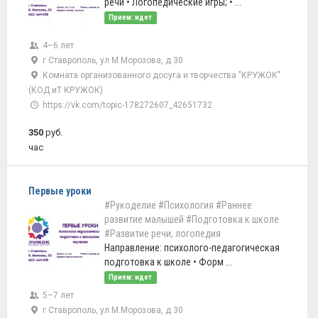
речи • Логопедические игры; • ...
Прием: идет
4–6 лет
г Ставрополь, ул М.Морозова, д 30
Комната организованного досуга и творчества "КРУЖОК"
(КОД иТ КРУЖОК)
https://vk.com/topic-178272607_42651732
350
руб.
час
Первые уроки
#Рукоделие
#Психология
#Раннее
развитие малышей
#Подготовка к школе
#Развитие речи, логопедия
Направление: психолого-педагогическая
подготовка к школе • Форм ...
Прием: идет
5–7 лет
г Ставрополь, ул М.Морозова, д 30