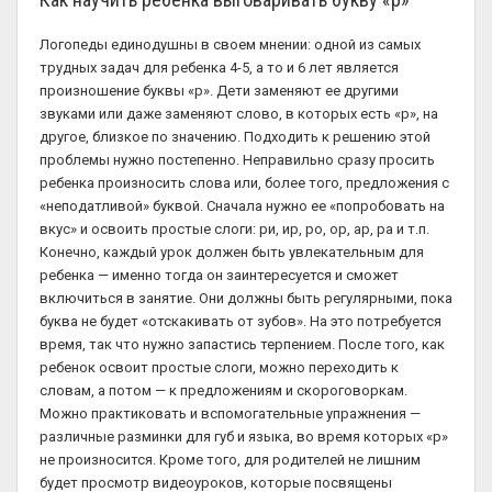
Логопеды единодушны в своем мнении: одной из самых
трудных задач для ребенка 4-5, а то и 6 лет является
произношение буквы «р». Дети заменяют ее другими
звуками или даже заменяют слово, в которых есть «р», на
другое, близкое по значению. Подходить к решению этой
проблемы нужно постепенно. Неправильно сразу просить
ребенка произносить слова или, более того, предложения с
«неподатливой» буквой. Сначала нужно ее «попробовать на
вкус» и освоить простые слоги: ри, ир, ро, ор, ар, ра и т.п.
Конечно, каждый урок должен быть увлекательным для
ребенка — именно тогда он заинтересуется и сможет
включиться в занятие. Они должны быть регулярными, пока
буква не будет «отскакивать от зубов». На это потребуется
время, так что нужно запастись терпением. После того, как
ребенок освоит простые слоги, можно переходить к
словам, а потом — к предложениям и скороговоркам.
Можно практиковать и вспомогательные упражнения —
различные разминки для губ и языка, во время которых «р»
не произносится. Кроме того, для родителей не лишним
будет просмотр видеоуроков, которые посвящены