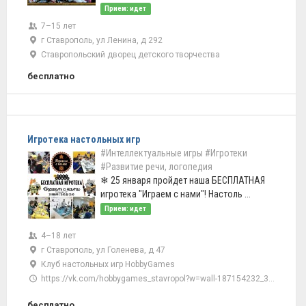
Прием: идет
7–15 лет
г Ставрополь, ул Ленина, д 292
Ставропольский дворец детского творчества
бесплатно
Игротека настольных игр
#Интеллектуальные игры
#Игротеки
#Развитие речи, логопедия
❄ 25 января пройдет наша БЕСПЛАТНАЯ
игротека "Играем с нами"! Настоль ...
Прием: идет
4–18 лет
г Ставрополь, ул Голенева, д 47
Клуб настольных игр HobbyGames
https://vk.com/hobbygames_stavropol?w=wall-187154232_351
бесплатно