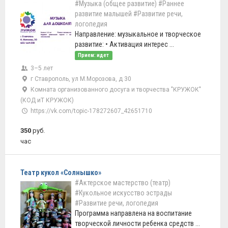
#Музыка (общее развитие)
#Раннее
развитие малышей
#Развитие речи,
логопедия
Направление: музыкальное и творческое
развитие: • Активация интерес ...
Прием: идет
3–5 лет
г Ставрополь, ул М.Морозова, д 30
Комната организованного досуга и творчества "КРУЖОК"
(КОД иТ КРУЖОК)
https://vk.com/topic-178272607_42651710
350
руб.
час
Театр кукол «Солнышко»
#Актерское мастерство (театр)
#Кукольное искусство эстрады
#Развитие речи, логопедия
Программа направлена на воспитание
творческой личности ребенка средств ...