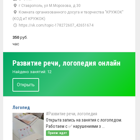
г Ставрополь, ул М.Морозова, д 30
Комната организованного досуга и творчества "КРУЖОК"
(КОД иТ КРУЖОК)
https://vk.com/topic-178272607_42651674
350
руб.
час
Развитие речи, логопедия онлайн
Найдено занятий: 12
Открыть
Логопед
#Развитие речи, логопедия
Открыта запись на занятия с логопедом.
Работаем с ✅ нарушениями з ...
Прием: идет