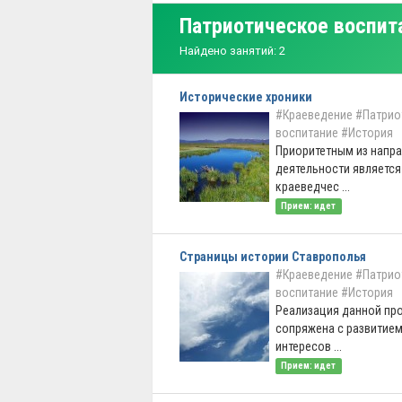
Патриотическое воспит
Найдено занятий: 2
Исторические хроники
#Краеведение
#Патрио
воспитание
#История
Приоритетным из напр
деятельности является
краеведчес ...
Прием: идет
Страницы истории Ставрополья
#Краеведение
#Патрио
воспитание
#История
Реализация данной пр
сопряжена с развитием
интересов ...
Прием: идет