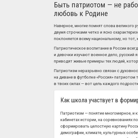
Быть патриотом — не рабо
любовь к Родине
Наверное, многие помнят слова великого р
двумя строчками четко и ясно охарактериз
поклоняется всему национальному, но тот, 
Патриотическое воспитание в России всегда
и девочки изучают военное дело, русский 
приводят живые примеры тех людей, котор
Патриотизм неразрывно связан с духовнос
на диване в футболке «Россия» патриотом т
в твоих силах — вот цель каждого подростк
Как школа участвует в форми
Патриотизм — понятие многомерное, и к
кабинетах истории, на соревнованиях п
сформировать целостную картину России
демографии, климате, культурных особе