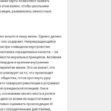
 какие черты позволяют назвать
ри этом важно, чтобы школьники
позиция, развивались личностные
чно вошло в нашу жизнь. Однако далеко
то оно содержит. Непрекращающийся
зни при очевидном неустройстве
 человека определенных качеств — не
лемости моральных принципов. Активная
с твердым и крепким внутренним
ерипетии жизни. Это не значит, что
о реагирует на то, что происходит
м общества, готов протянуть руку
е, кто совершал революции и устраивал
й гражданской позицией. Она в
 осознанием своего места и роли в
дине со всеми ее недостатками и
ктивно оценивать происходящее. И
ана с определенными действиями,