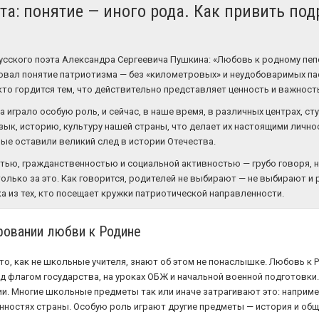
та: понятие — иного рода. Как привить п
усского поэта Александра Сергеевича Пушкина: «Любовь к родному пеп
овал понятие патриотизма — без «километровых» и неудобоваримых пасс
кто гордится тем, что действительно представляет ценность и важност
 играло особую роль, и сейчас, в наше время, в различных центрах, ст
язык, историю, культуру нашей страны, что делает их настоящими личн
ые оставили великий след в истории Отечества.
тью, гражданственностью и социальной активностью — грубо говоря, н
олько за это. Как говорится, родителей не выбирают — не выбирают и ро
а из тех, кто посещает кружки патриотической направленности.
ровании любви к Родине
то, как не школьные учителя, знают об этом не понаслышке. Любовь к
од флагом государства, на уроках ОБЖ и начальной военной подготовки
. Многие школьные предметы так или иначе затрагивают это: например
нностях страны. Особую роль играют другие предметы — история и общ