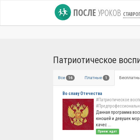
ПОСЛЕ
УРОКОВ
СТАВРО
Патриотическое восп
Все
Платные
Бесплатн
16
1
Во славу Отечества
#Патриотическое восп
#Предпрофессиональн
Данная программа вос
юношей и девушек мор
качес ...
Прием: идет