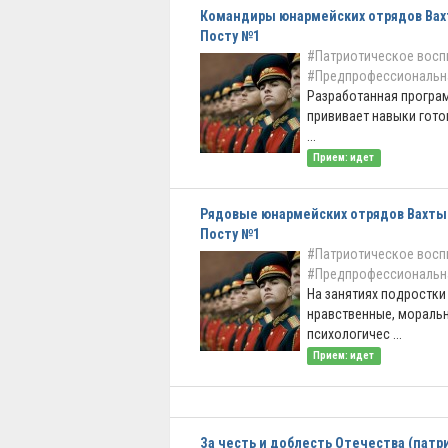
Командиры юнармейских отрядов Вах
Посту №1
#Патриотическое восп
#Предпрофессиональн
Разработанная програ
прививает навыки гото
...
Прием: идет
Рядовые юнармейских отрядов Вахты
Посту №1
#Патриотическое восп
#Предпрофессиональн
На занятиях подростки
нравственные, мораль
психологичес ...
Прием: идет
За честь и доблесть Отечества (пат