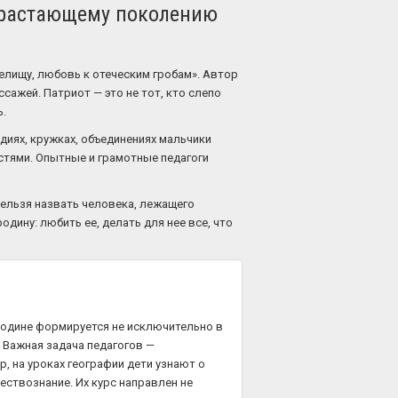
одрастающему поколению
елищу, любовь к отеческим гробам». Автор
ажей. Патриот — это не тот, кто слепо
ь.
удиях, кружках, объединениях мальчики
остями. Опытные и грамотные педагоги
ельзя назвать человека, лежащего
дину: любить ее, делать для нее все, что
 Родине формируется не исключительно в
. Важная задача педагогов —
, на уроках географии дети узнают о
ествознание. Их курс направлен не