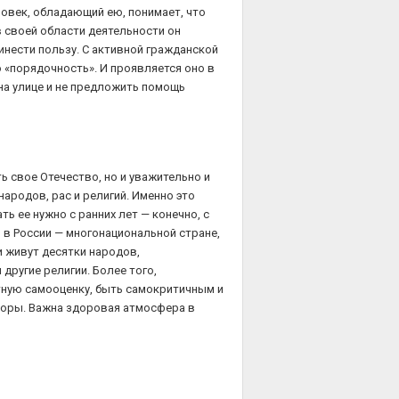
овек, обладающий ею, понимает, что
в своей области деятельности он
инести пользу. С активной гражданской
 «порядочность». И проявляется оно в
на улице и не предложить помощь
ь свое Отечество, но и уважительно и
народов, рас и религий. Именно это
 ее нужно с ранних лет — конечно, с
 в России — многонациональной стране,
 живут десятки народов,
другие религии. Более того,
тную самооценку, быть самокритичным и
торы. Важна здоровая атмосфера в