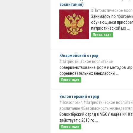
воспитание)
#Патриотическое восп
Занимаясь по програм
обучающиеся приобре
патриотической мо ...
Прием: идет
Юнармейский отряд
#Патриотическое воспитание
совершенствование форм и методов игр
соревновательных внеклассны ...
Прием: идет
Волонтёрский отряд
#Психология
#Патриотическое воспитан
воспитание
#Безопасность жизнедеятел
Волонтёрский отряд в МБОУ лицее №10 г
действует с 2010 го ...
Прием: идет