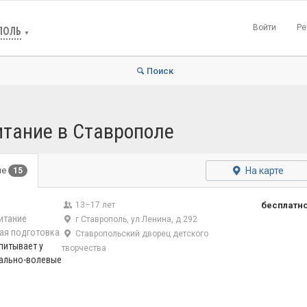
Войти
Ре
ПОЛЬ
▼
Поиск
итание в Ставрополе
На карте
ые
15
13–17 лет
бесплатн
итание
г Ставрополь, ул Ленина, д 292
ая подготовка
Ставропольский дворец детского
питывает у
творчества
ально-волевые