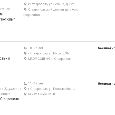
г Ставрополь, ул Ленина, д 292
итание
Ставропольский дворец детского
ме,
творчества
тают опыт
10–15 лет
бесплатн
г Ставрополь, ул Мира, д 365
овых и
МБОУ СОШ №6 г. Ставрополя
11–17 лет
бесплатн
ие
#Духовное
г Ставрополь, ул Пономарёва, д 1
ьности
МБОУ лицей № 10
.Ставрополя