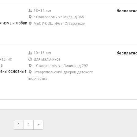
13–16 лет
бесплатн
г Ставрополь, ул Мира, д 365
отизма и любви
МБОУ СОШ №6 г. Ставрополя
10–16 лет
бесплатн
итание
для мальчиков
ра
г Ставрополь, ул Ленина, д 292
чены основные
Ставропольский дворец детского
творчества
1
2
>