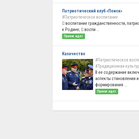
Патриотический клуб «Поиск»
#Патриотическое воспитание
 воспитание гражданственности, патри
к Родине;  воспи ...
Прием: идет
Казачество
#Патриотическое восп
#Традиционная культу
В ее содержание вклю
аспекты становления и
формирования ...
Прием: идет