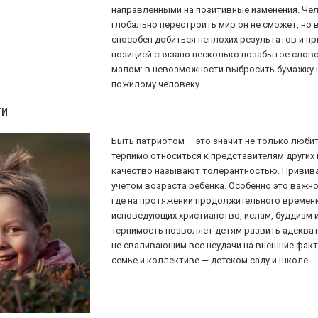
направленными на позитивные изменения. Чел
глобально перестроить мир он не сможет, но 
способен добиться неплохих результатов и пр
позицией связано несколько позабытое слово
малом: в невозможности выбросить бумажку 
пожилому человеку.
ти
Быть патриотом — это значит не только любит
терпимо относиться к представителям других 
качество называют толерантностью. Прививать
учетом возраста ребенка. Особенно это важно
где на протяжении продолжительного времени
исповедующих христианство, ислам, буддизм и 
терпимость позволяет детям развить адеква
не сваливающим все неудачи на внешние фак
семье и коллективе — детском саду и школе.