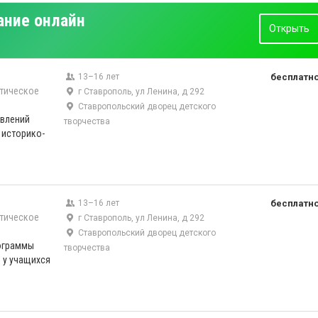
ание онлайн
Открыть
13–16 лет
бесплатн
тическое
г Ставрополь, ул Ленина, д 292
Ставропольский дворец детского
авлений
творчества
 историко-
13–16 лет
бесплатн
тическое
г Ставрополь, ул Ленина, д 292
Ставропольский дворец детского
ограммы
творчества
 у учащихся