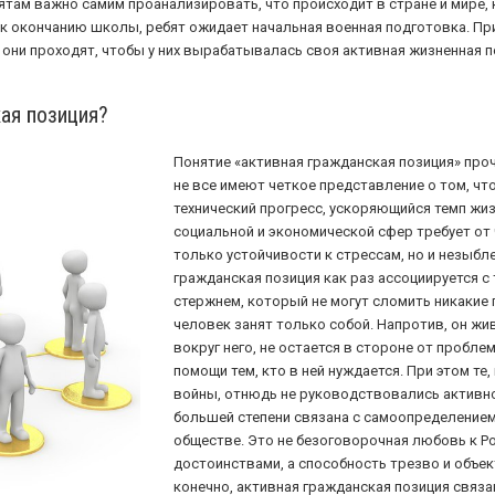
бятам важно самим проанализировать, что происходит в стране и мире,
е к окончанию школы, ребят ожидает начальная военная подготовка. П
 они проходят, чтобы у них вырабатывалась своя активная жизненная 
ая позиция?
Понятие «активная гражданская позиция» про
не все имеют четкое представление о том, ч
технический прогресс, ускоряющийся темп жи
социальной и экономической сфер требует от
только устойчивости к стрессам, но и незыб
гражданская позиция как раз ассоциируется 
стержнем, который не могут сломить никакие п
человек занят только собой. Напротив, он жив
вокруг него, не остается в стороне от пробле
помощи тем, кто в ней нуждается. При этом т
войны, отнюдь не руководствовались активно
большей степени связана с самоопределением,
обществе. Это не безоговорочная любовь к Ро
достоинствами, а способность трезво и объе
конечно, активная гражданская позиция связ