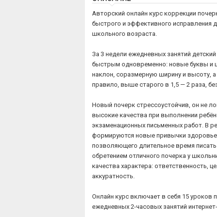
Авторский онлайн курс коррекции почер
быстрого и эффективного исправления д
школьного возраста.
За 3 недели ежедневных занятий детский
быстрым одновременно: новые буквы и
наклон, соразмерную ширину и высоту, а
правило, выше старого в 1,5 — 2 раза, бе
Новый почерк стрессоустойчив, он не ло
высокие качества при выполнении ребё
экзаменационных письменных работ. В ре
формируются новые привычки здоровье
позволяющего длительное время писать 
обретением отличного почерка у школьн
качества характера: ответственность, ц
аккуратность.
Онлайн курс включает в себя 15 уроков 
ежедневных 2-часовых занятий интернет-п