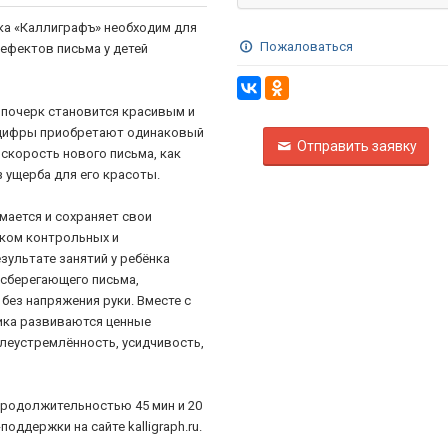
ка «Каллиграфъ» необходим для
Пожаловаться
ефектов письма у детей
 почерк становится красивым и
 цифры приобретают одинаковый
Отправить заявку
 скорость нового письма, как
з ущерба для его красоты.
мается и сохраняет свои
нком контрольных и
зультате занятий у ребёнка
сберегающего письма,
без напряжения руки. Вместе с
ика развиваются ценные
елеустремлённость, усидчивость,
продолжительностью 45 мин и 20
оддержки на сайте kalligraph.ru.