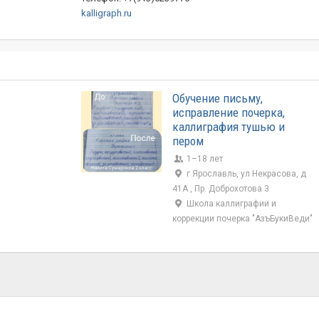
kalligraph.ru
Обучение письму,
исправление почерка,
каллиграфия тушью и
пером
1–18 лет
г Ярославль, ул Некрасова, д
41А , Пр. Доброхотова 3
Школа каллиграфии и
коррекции почерка "АзъБукиВеди"