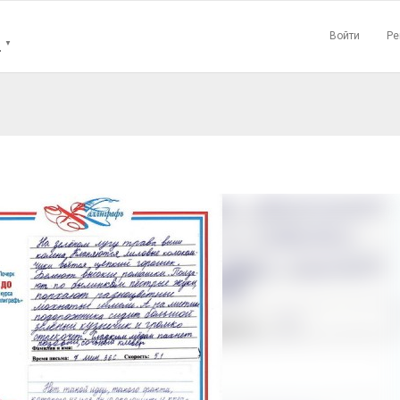
Войти
Ре
Н
▼