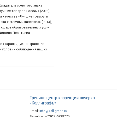
обладатель золотого знака
лучших товаров России» (2012),
а качества «Лучшие товары и
нака «Отличник качества» (2013),
 сфере образовательных услуг
хайловна Леонтьева.
а» гарантирует сохранение
ри условии соблюдения наших
Тренинг-центр коррекции почерка
«Каллиграфъ»
Email:
info@kalligraph.ru
Телефон: +7(913)6239775