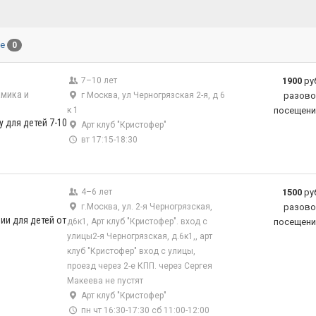
ые
0
7–10 лет
1900
ру
мика и
г Москва, ул Черногрязская 2-я, д 6
разово
к 1
посещени
у для детей 7-10
Арт клуб "Кристофер"
вт 17:15-18:30
4–6 лет
1500
ру
г.Москва, ул. 2-я Черногрязская,
разово
ии для детей от
д6к1, Арт клуб "Кристофер". вход с
посещени
улицы2-я Черногрязская, д.6к1,, арт
клуб "Кристофер" вход с улицы,
проезд через 2-е КПП. через Сергея
Макеева не пустят
Арт клуб "Кристофер"
пн чт 16:30-17:30 сб 11:00-12:00