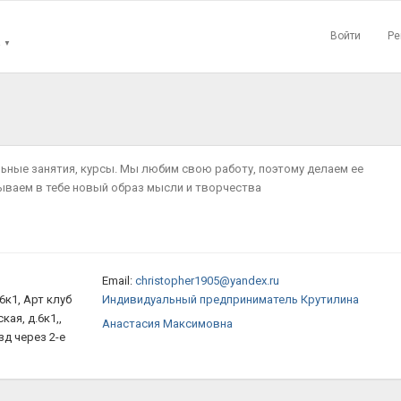
Войти
Ре
▼
ьные занятия, курсы. Мы любим свою работу, поэтому делаем ее
ываем в тебе новый образ мысли и творчества
Email:
christopher1905@yandex.ru
6к1, Арт клуб
Индивидуальный
предприниматель
Крутилина
ая, д.6к1,,
Анастасия
Максимовна
зд через 2-е