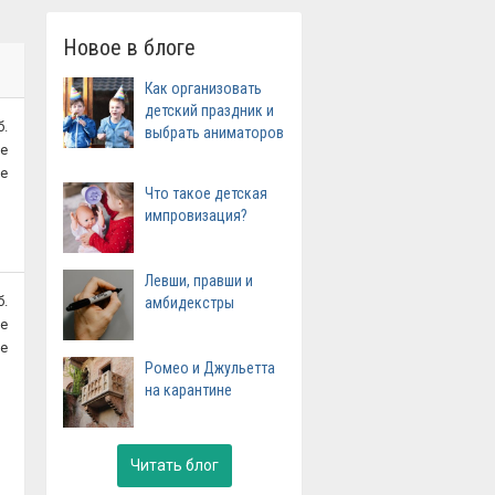
Новое в блоге
Как организовать
детский праздник и
б.
выбрать аниматоров
е
е
Что такое детская
импровизация?
Левши, правши и
б.
амбидекстры
е
е
Ромео и Джульетта
на карантине
Читать блог