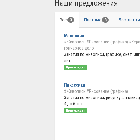
Наши предложения
Все
Платные
Бесплатн
3
3
Малевичи
#Живопись
#Рисование (графика)
#Кера
гончарное дело
Занятия по живописи, графике, скетчинг
лет
Прием: идет
Пикассики
#Живопись
#Рисование (графика)
Занятия по живописи, рисунку, аппликац
4 до 6 лет
Прием: идет