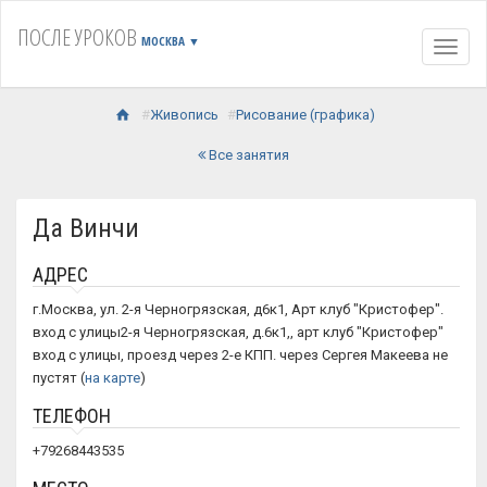
ПОСЛЕ УРОКОВ
МОСКВА
▼
Навиг
Живопись
Рисование (графика)
Все занятия
Да Винчи
АДРЕС
г.Москва, ул. 2-я Черногрязская, д6к1, Арт клуб "Кристофер".
вход с улицы2-я Черногрязская, д.6к1,, арт клуб "Кристофер"
вход с улицы, проезд через 2-е КПП. через Сергея Макеева не
пустят (
на карте
)
ТЕЛЕФОН
+79268443535