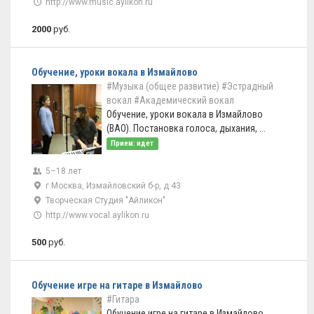
http://www.music.aylikon.ru
2000
руб.
Обучение, уроки вокала в Измайлово
#Музыка (общее развитие)
#Эстрадный
вокал
#Академический вокал
Обучение, уроки вокала в Измайлово
(ВАО). Постановка голоса, дыхания, ...
Прием: идет
5–18 лет
г Москва, Измайловский б-р, д 43
Творческая Студия "Айликон"
http://www.vocal.aylikon.ru
500
руб.
Обучение игре на гитаре в Измайлово
#Гитара
Обучение игре на гитаре в Измайлово