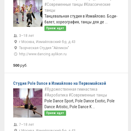
#Современные танцы
#Классические
танцы
Танцевальная студия в Измайлово. Боди-
балет, хореография, танцы для де ...
Прием: идет
3–18 лет
г Москва, Измайловский б-р, д 43
Творческая Студия "Айликон"
http://www.dancing.aylikon.ru
500
руб.
Студия Pole Dance в Измайлово на Первомайской
#Художественная гимнастика
#Акробатика
#Современные танцы
Pole Dance Sport, Pole Dance Exotic, Pole
Dance Artistic, Pole Dance K ...
Прием: идет
7–18 лет
г Москва, Измайловский б-р, д 43