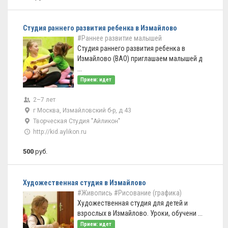
Студия раннего развития ребенка в Измайлово
#Раннее развитие малышей
Студия раннего развития ребенка в
Измайлово (ВАО) приглашаем малышей д
...
Прием: идет
2–7 лет
г Москва, Измайловский б-р, д 43
Творческая Студия "Айликон"
http://kid.aylikon.ru
500
руб.
Художественная студия в Измайлово
#Живопись
#Рисование (графика)
Художественная студия для детей и
взрослых в Измайлово. Уроки, обучени ...
Прием: идет