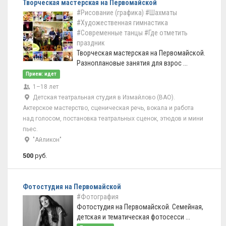
Творческая мастерская на Первомайской
#Рисование (графика)
#Шахматы
#Художественная гимнастика
#Современные танцы
#Где отметить
праздник
Творческая мастерская на Первомайской.
Разноплановые занятия для взрос ...
Прием: идет
1–18 лет
Детская театральная студия в Измайлово (ВАО).
Актерское мастерство, сценическая речь, вокала и работа
над голосом, постановка театральных сценок, этюдов и мини
пьес.
"Айликон"
500
руб.
Фотостудия на Первомайской
#Фотография
Фотостудия на Первомайской. Семейная,
детская и тематическая фотосесси ...