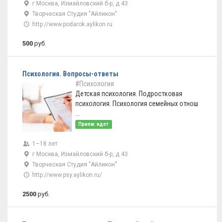
г Москва, Измайловский б-р, д 43
Творческая Студия "Айликон"
http://www.podarok.aylikon.ru
500
руб.
Психология. Вопросы-ответы
#Психология
Детская психология. Подростковая
психология. Психология семейных отнош
...
Прием: идет
1–18 лет
г Москва, Измайловский б-р, д 43
Творческая Студия "Айликон"
http://www.psy.aylikon.ru/
2500
руб.