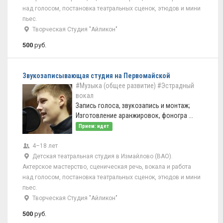
над голосом, постановка театральных сценок, этюдов и мини
пьес.
Творческая Студия "Айликон"
500
руб.
Звукозаписывающая студия на Первомайской
#Музыка (общее развитие)
#Эстрадный
вокал
Запись голоса, звукозапись и монтаж;
Изготовление аранжировок, фоногра ...
Прием: идет
4–18 лет
Детская театральная студия в Измайлово (ВАО).
Актерское мастерство, сценическая речь, вокала и работа
над голосом, постановка театральных сценок, этюдов и мини
пьес.
Творческая Студия "Айликон"
500
руб.