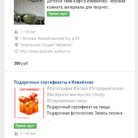
Детское тайм-кафе в Измайлово - игровая
комната, материалы для творчес ...
Прием: идет
1–18 лет
г Москва, Измайловский б-р, д 43
Творческая Студия "Айликон"
http://www.anticafe.aylikon.ru
200
руб.
Подарочные сертификаты в Измайлово
#Фотография
#Гитара
#Эстрадный вокал
#Актерское мастерство (театр)
#Современные танцы
Подарочный сертификат на танцы.
Подарочная фотосессия. Запись песни в
...
Прием: идет
1–18 лет