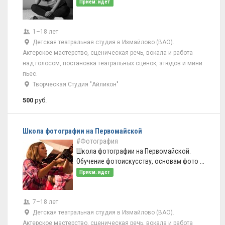
Прием: идет
1–18 лет
Детская театральная студия в Измайлово (ВАО).
Актерское мастерство, сценическая речь, вокала и работа
над голосом, постановка театральных сценок, этюдов и мини
пьес.
Творческая Студия "Айликон"
500
руб.
Школа фотографии на Первомайской
#Фотография
Школа фотографии на Первомайской.
Обучение фотоискусству, основам фото ...
Прием: идет
7–18 лет
Детская театральная студия в Измайлово (ВАО).
Актерское мастерство, сценическая речь, вокала и работа