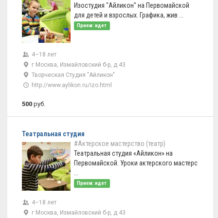
Изостудия "Айликон" на Первомайской
для детей и взрослых. Графика, жив ...
Прием: идет
4–18 лет
г Москва, Измайловский б-р, д 43
Творческая Студия "Айликон"
http://www.aylikon.ru/izo.html
500
руб.
Театральная студия
#Актерское мастерство (театр)
Театральная студия «Айликон» на
Первомайской. Уроки актерского мастерс
...
Прием: идет
4–18 лет
г Москва, Измайловский б-р, д 43