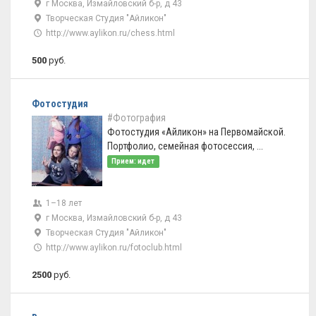
г Москва, Измайловский б-р, д 43
Творческая Студия "Айликон"
http://www.aylikon.ru/chess.html
500
руб.
Фотостудия
#Фотография
Фотостудия «Айликон» на Первомайской.
Портфолио, семейная фотосессия, ...
Прием: идет
1–18 лет
г Москва, Измайловский б-р, д 43
Творческая Студия "Айликон"
http://www.aylikon.ru/fotoclub.html
2500
руб.