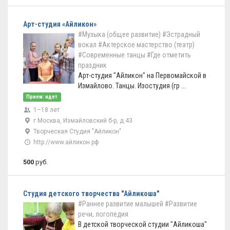
Арт-студия «Айликон»
#Музыка (общее развитие)
#Эстрадный
вокал
#Актерское мастерство (театр)
#Современные танцы
#Где отметить
праздник
Арт-студия "Айликон" на Первомайской в
Измайлово. Танцы. Изостудия (гр ...
Прием: идет
1–18 лет
г Москва, Измайловский б-р, д 43
Творческая Студия "Айликон"
http://www.айликон.рф
500
руб.
Студия детского творчества "Айликоша"
#Раннее развитие малышей
#Развитие
речи, логопедия
В детской творческой студии "Айликоша"