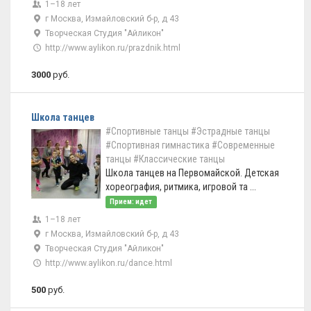
1–18 лет
г Москва, Измайловский б-р, д 43
Творческая Студия "Айликон"
http://www.aylikon.ru/prazdnik.html
3000
руб.
Школа танцев
#Спортивные танцы
#Эстрадные танцы
#Спортивная гимнастика
#Современные
танцы
#Классические танцы
Школа танцев на Первомайской. Детская
хореография, ритмика, игровой та ...
Прием: идет
1–18 лет
г Москва, Измайловский б-р, д 43
Творческая Студия "Айликон"
http://www.aylikon.ru/dance.html
500
руб.