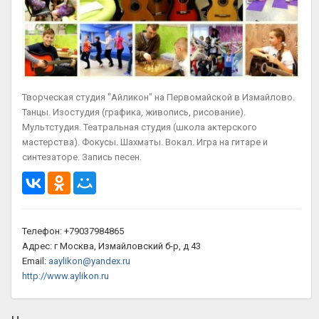
Творческая студия "Айликон" на Первомайской в Измайлово.
Танцы. Изостудия (графика, живопись, рисование).
Мультстудия. Театральная студия (школа актерского
мастерства). Фокусы. Шахматы. Вокал. Игра на гитаре и
синтезаторе. Запись песен.
Телефон: +79037984865
Адрес: г Москва, Измайловский б-р, д 43
Email:
aaylikon@yandex.ru
http://www.aylikon.ru