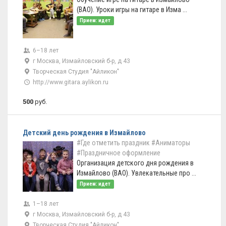
(ВАО). Уроки игры на гитаре в Изма ...
Прием: идет
6–18 лет
г Москва, Измайловский б-р, д 43
Творческая Студия "Айликон"
http://www.gitara.aylikon.ru
500
руб.
Детский день рождения в Измайлово
#Где отметить праздник
#Аниматоры
#Праздничное оформление
Организация детского дня рождения в
Измайлово (ВАО). Увлекательные про ...
Прием: идет
1–18 лет
г Москва, Измайловский б-р, д 43
Творческая Студия "Айликон"