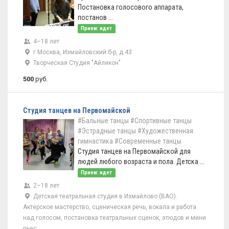
Постановка голосового аппарата,
постанов ...
Прием: идет
4–18 лет
г Москва, Измайловский б-р, д 43
Творческая Студия "Айликон"
500
руб.
Студия танцев на Первомайской
#Бальные танцы
#Спортивные танцы
#Эстрадные танцы
#Художественная
гимнастика
#Современные танцы
Студия танцев на Первомайской для
людей любого возраста и пола. Детска ...
Прием: идет
2–18 лет
Детская театральная студия в Измайлово (ВАО).
Актерское мастерство, сценическая речь, вокала и работа
над голосом, постановка театральных сценок, этюдов и мини
пьес.