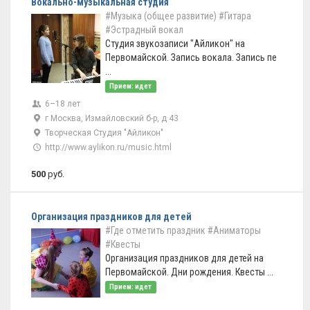
Вокально-музыкальная студия
#Музыка (общее развитие)
#Гитара
#Эстрадный вокал
Студия звукозаписи "Айликон" на
Первомайской. Запись вокала. Запись пе
...
Прием: идет
6–18 лет
г Москва, Измайловский б-р, д 43
Творческая Студия "Айликон"
http://www.aylikon.ru/music.html
500
руб.
Организация праздников для детей
#Где отметить праздник
#Аниматоры
#Квесты
Организация праздников для детей на
Первомайской. Дни рождения. Квесты ...
Прием: идет