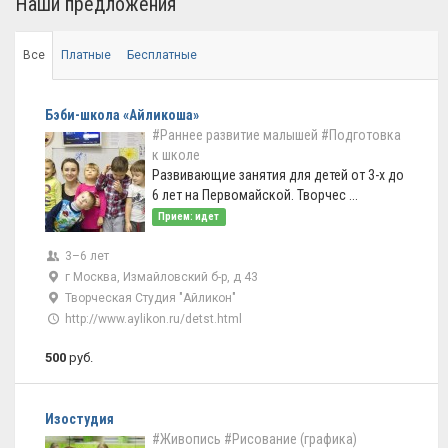
Наши предложения
Все
Платные
Бесплатные
Бэби-школа «Айликоша»
#Раннее развитие малышей
#Подготовка
к школе
Развивающие занятия для детей от 3-х до
6 лет на Первомайской. Творчес ...
Прием: идет
3–6 лет
г Москва, Измайловский б-р, д 43
Творческая Студия "Айликон"
http://www.aylikon.ru/detst.html
500
руб.
Изостудия
#Живопись
#Рисование (графика)