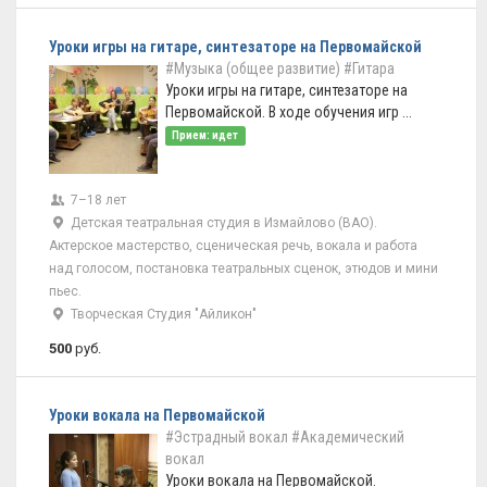
Уроки игры на гитаре, синтезаторе на Первомайской
#Музыка (общее развитие)
#Гитара
Уроки игры на гитаре, синтезаторе на
Первомайской. В ходе обучения игр ...
Прием: идет
7–18 лет
Детская театральная студия в Измайлово (ВАО).
Актерское мастерство, сценическая речь, вокала и работа
над голосом, постановка театральных сценок, этюдов и мини
пьес.
Творческая Студия "Айликон"
500
руб.
Уроки вокала на Первомайской
#Эстрадный вокал
#Академический
вокал
Уроки вокала на Первомайской.