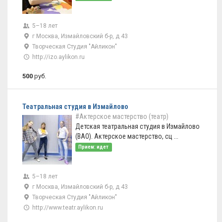
5–18 лет
г Москва, Измайловский б-р, д 43
Творческая Студия "Айликон"
http://izo.aylikon.ru
500
руб.
Театральная студия в Измайлово
#Актерское мастерство (театр)
Детская театральная студия в Измайлово
(ВАО). Актерское мастерство, сц ...
Прием: идет
5–18 лет
г Москва, Измайловский б-р, д 43
Творческая Студия "Айликон"
http://www.teatr.aylikon.ru