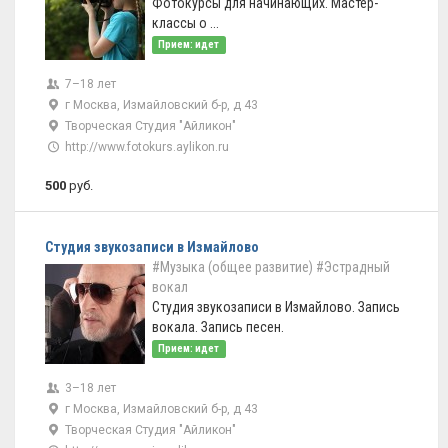
Фотокурсы для начинающих. Мастер-
классы о ...
Прием: идет
7–18 лет
г Москва, Измайловский б-р, д 43
Творческая Студия "Айликон"
http://www.fotokurs.aylikon.ru
500
руб.
Студия звукозаписи в Измайлово
#Музыка (общее развитие)
#Эстрадный
вокал
Студия звукозаписи в Измайлово. Запись
вокала. Запись песен.
Прием: идет
3–18 лет
г Москва, Измайловский б-р, д 43
Творческая Студия "Айликон"