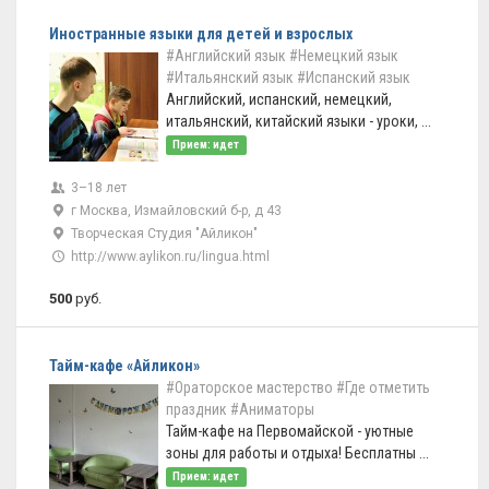
Иностранные языки для детей и взрослых
#Английский язык
#Немецкий язык
#Итальянский язык
#Испанский язык
Английский, испанский, немецкий,
итальянский, китайский языки - уроки, ...
Прием: идет
3–18 лет
г Москва, Измайловский б-р, д 43
Творческая Студия "Айликон"
http://www.aylikon.ru/lingua.html
500
руб.
Тайм-кафе «Айликон»
#Ораторское мастерство
#Где отметить
праздник
#Аниматоры
Тайм-кафе на Первомайской - уютные
зоны для работы и отдыха! Бесплатны ...
Прием: идет