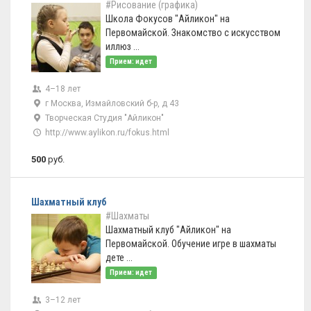
#Рисование (графика)
Школа Фокусов "Айликон" на
Первомайской. Знакомство с искусством
иллюз ...
Прием: идет
4–18 лет
г Москва, Измайловский б-р, д 43
Творческая Студия "Айликон"
http://www.aylikon.ru/fokus.html
500
руб.
Шахматный клуб
#Шахматы
Шахматный клуб "Айликон" на
Первомайской. Обучение игре в шахматы
дете ...
Прием: идет
3–12 лет