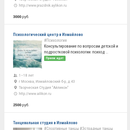
http://www.prazdnik.aylikon.ru
3000
руб.
Психологический центр в Измайлово
#Психология
Консультирование по вопросам детской и
подростковой психологии. психод ...
Прием: идет
1–18 лет
г Москва, Измайловский б-р, д 43
Творческая Студия "Айликон"
http://www.ailikon.ru
2500
руб.
Танцевальная студия в Измайлово
#Спортивные танцы
#Эстрадные танцы