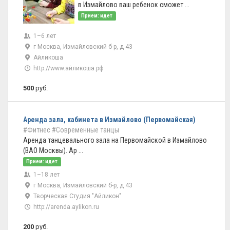
в Измайлово ваш ребенок сможет ...
Прием: идет
1–6 лет
г Москва, Измайловский б-р, д 43
Айликоша
http://www.айликоша.рф
500
руб.
Аренда зала, кабинета в Измайлово (Первомайская)
#Фитнес
#Современные танцы
Аренда танцевального зала на Первомайской в Измайлово
(ВАО Москвы). Ар ...
Прием: идет
1–18 лет
г Москва, Измайловский б-р, д 43
Творческая Студия "Айликон"
http://arenda.aylikon.ru
200
руб.