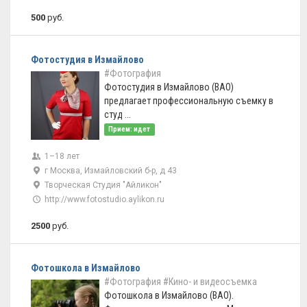
500
руб.
Фотостудия в Измайлово
#Фотография
Фотостудия в Измайлово (ВАО)
предлагает профессиональную съемку в
студ ...
Прием: идет
1–18 лет
г Москва, Измайловский б-р, д 43
Творческая Студия "Айликон"
http://www.fotostudio.aylikon.ru
2500
руб.
Фотошкола в Измайлово
#Фотография
#Кино- и видеосъемка
Фотошкола в Измайлово (ВАО).