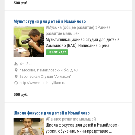
500
руб.
Мультстудия для детей в Измайлово
#Музыка (общее развитие)
#Раннее
развитие малышей
Мультипликационная студия для детей в
Измайлово (ВАО). Написание сцена ...
Прием: идет
4–12 лет
г Москва, Измайловский б-р, д 43
Творческая Студия "Айликон"
http://www.multik.aylikon.ru
500
руб.
Школа фокусов для детей в Измайлово
#Раннее развитие малышей
Школа фокусов для детей в Измайлово -
уроки, обучение, мини-представле ...