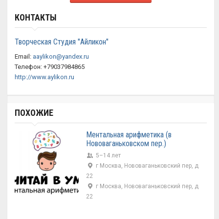
КОНТАКТЫ
Творческая Студия "Айликон"
Email:
aaylikon@yandex.ru
Телефон: +79037984865
http://www.aylikon.ru
ПОХОЖИЕ
Ментальная арифметика (в
Нововаганьковском пер.)
5–14 лет
г Москва, Нововаганьковский пер, д
22
г Москва, Нововаганьковский пер, д
22