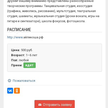
друзей! Вашему вниманию представлены разнообразные
творческие программы. Танцевальная студия, изостудия
(графика, живопись, рисование), мультстудия, театральная
студия, шахматы, музыкальная студия (уроки вокала, игры на
гитаре и синтезаторе), школа фокусов, фотошкола.
РАСПИСАНИЕ
http://www
.айликоша.рф
Цена:
500 руб.
Возраст:
1–6 лет
Пол:
любой
идет
Прием:
Пожаловаться
Отправить заявку