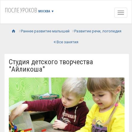
ПОСЛЕ УРОКОВ
МОСКВА
▼
Навиг
Раннее развитие малышей
Развитие речи, логопедия
Все занятия
Студия детского творчества
"Айликоша"