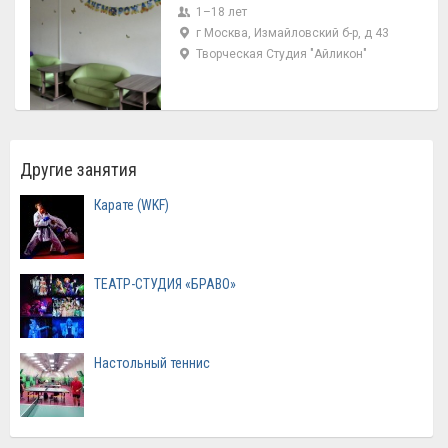
1–18 лет
г Москва, Измайловский б-р, д 43
Творческая Студия "Айликон"
Другие занятия
Карате (WKF)
ТЕАТР-СТУДИЯ «БРАВО»
Настольный теннис