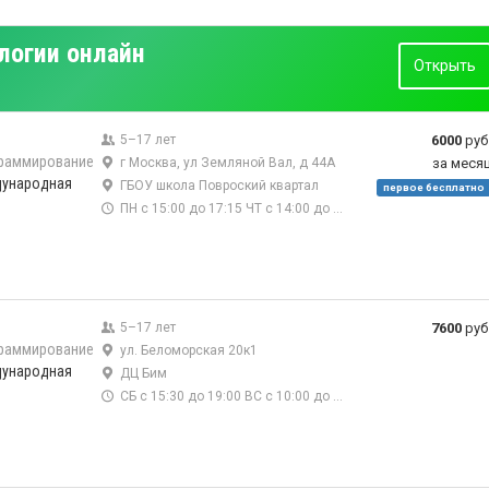
логии онлайн
Открыть
5–17 лет
6000
руб
раммирование
г Москва, ул Земляной Вал, д 44А
за меся
дународная
ГБОУ школа Повроский квартал
первое бесплатно
ПН с 15:00 до 17:15 ЧТ с 14:00 до 18:45
5–17 лет
7600
руб
раммирование
ул. Беломорская 20к1
дународная
ДЦ Бим
СБ с 15:30 до 19:00 ВС с 10:00 до 17:15