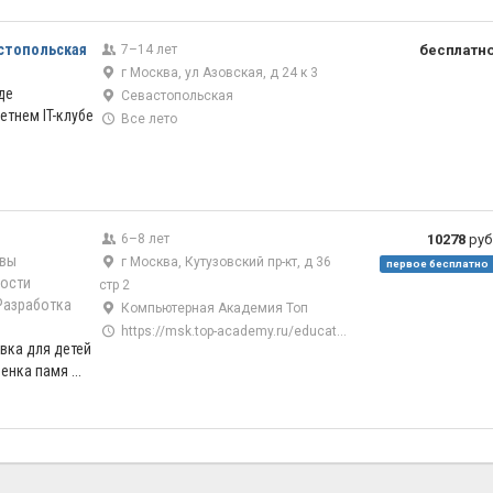
астопольская
7–14 лет
бесплатн
г Москва, ул Азовская, д 24 к 3
де
Севастопольская
тнем IT-клубе
Все лето
6–8 лет
10278
руб
вы
г Москва, Кутузовский пр-кт, д 36
первое бесплатно
ости
стр 2
Разработка
Компьютерная Академия Топ
https://msk.top-academy.ru/education/first-step
вка для детей
енка памя ...