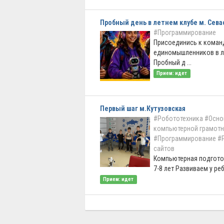
Пробный день в летнем клубе м. Сев
#Программирование
Присоединись к коман
единомышленников в ле
Пробный д ...
Прием: идет
Первый шаг м.Кутузовская
#Робототехника
#Осно
компьютерной грамотн
#Программирование
#
сайтов
Компьютерная подгото
7-8 лет Развиваем у реб
Прием: идет