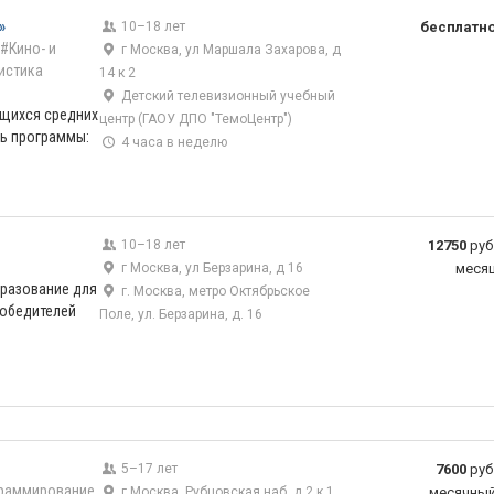
»
10–18 лет
бесплатн
#Кино- и
г Москва, ул Маршала Захарова, д
истика
14 к 2
Детский телевизионный учебный
ащихся средних
центр (ГАОУ ДПО "ТемоЦентр")
ль программы:
4 часа в неделю
10–18 лет
12750
руб
г Москва, ул Берзарина, д 16
меся
бразование для
г. Москва, метро Октябрьское
победителей
Поле, ул. Берзарина, д. 16
5–17 лет
7600
руб
раммирование
г Москва, Рубцовская наб, д 2 к 1
месячны