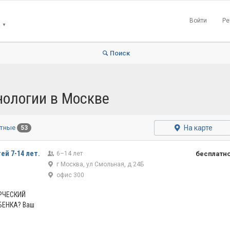
Войти
Ре
▼
Поиск
ологии в Москве
На карте
атные
53
ей 7-14 лет.
6–14 лет
бесплатн
г Москва, ул Смольная, д 24Б
офис 300
РЧЕСКИЙ
БЕНКА? Ваш