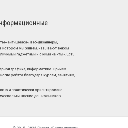
 информационные
ты-«айтишники», веб-дизайнеры,
, в котором мы живем, называют веком
ичными гаджетами и с ними на «ты». Есть
терной графике, информатике. Причем
Многие ребята благодаря курсам, занятиям,
ижно и практически ориентировано.
огическое мышление дошкольников