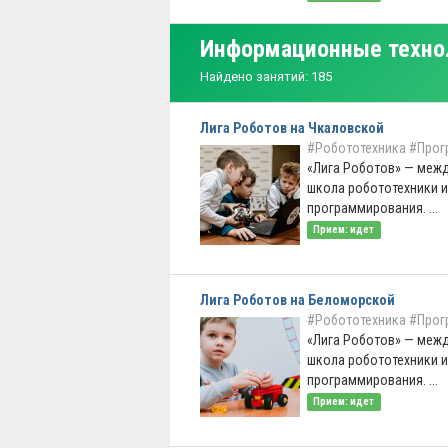
Информационные техно
Найдено занятий: 185
Лига Роботов на Чкаловской
#Робототехника
#Прог
«Лига Роботов» — меж
школа робототехники и
программирования. ...
Прием: идет
Лига Роботов на Беломорской
#Робототехника
#Прог
«Лига Роботов» — меж
школа робототехники и
программирования. ...
Прием: идет