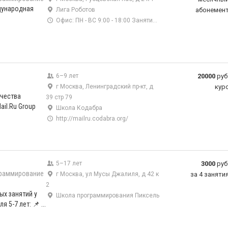
дународная
Лига Роботов
абонемен
Офис: ПН - ВС 9:00 - 18:00 Занятия: СБ - ВС с 9:00 до 20:30
6–9 лет
20000
руб
г Москва, Ленинградский пр-кт, д
кур
чества
39 стр 79
il.Ru Group
Школа Кодабра
http://mailru.codabra.org/
5–17 лет
3000
руб
раммирование
г Москва, ул Мусы Джалиля, д 42 к
за 4 заняти
2
ых занятий у
Школа программирования Пиксель
 5-7 лет: 📌 ...