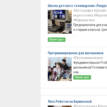
Школа детского телевидения «Ракурс
#Фотография
#Дизайн
видеосъемка
#Журнал
#Информатика
Предназначена для уч
и старших классов. Це
...
Прием: идет
Программирование для школьников
#Программирование
Фундаментальное IT-о
школьников! Готовим 
оли ...
Прием: идет
Лига Роботов на Бауманской
#Робототехника
#Прог