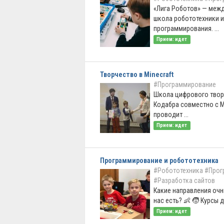
«Лига Роботов» — меж
школа робототехники и
программирования. ...
Прием: идет
Творчество в Minecraft
#Программирование
Школа цифрового твор
Кодабра совместно с Ma
проводит ...
Прием: идет
Программирование и робототехника
#Робототехника
#Прог
#Разработка сайтов
Какие направления очн
нас есть? 👶 🧒 Курсы для
Прием: идет