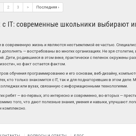
2
3
>
Последняя ›
х с IT: современные школьники выбирают
в современную жизнь и являются неотъемлемой ее частью. Специалис
 дополнять — востребованы во многих организациях. Не зря столетие
. Дети, родившиеся в этом веке, практически с пеленок окружены разл
лизости», но факт остается фактом.
нтров обучения программированию и его основам, веб-дизайну, компью
ех, кто только знакомится с IT, так и для поднаторевших в этом деле. 
колледжах или вузах, связанную с информационными технологиями.
их ребят — во-первых, это интересно и современно, во-вторых — прест
омимо того, что дают полезные знания, умения и навыки, улучшают л
и комплексно.