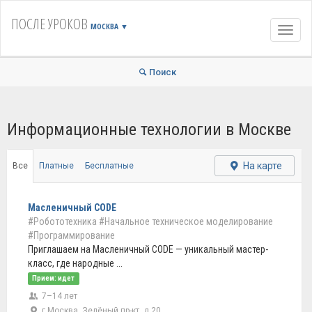
ПОСЛЕ УРОКОВ
МОСКВА
▼
Навиг
Поиск
Информационные технологии в Москве
На карте
Все
Платные
Бесплатные
Масленичный CODE
#Робототехника
#Начальное техническое моделирование
#Программирование
Приглашаем на Масленичный CODE — уникальный мастер-
класс, где народные ...
Прием: идет
7–14 лет
г Москва, Зелёный пр-кт, д 20