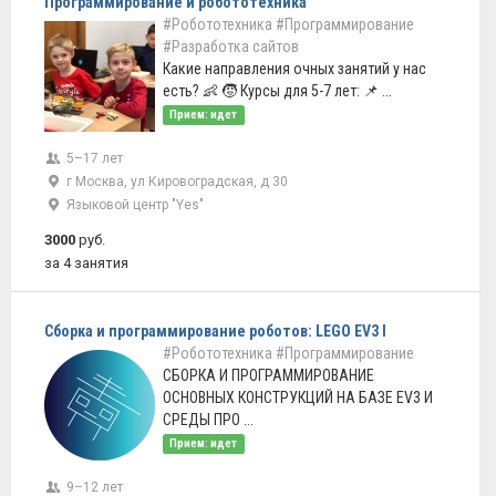
Программирование и робототехника
#Робототехника
#Программирование
#Разработка сайтов
Какие направления очных занятий у нас
есть? 👶 🧒 Курсы для 5-7 лет: 📌 ...
Прием: идет
5–17 лет
г Москва, ул Кировоградская, д 30
Языковой центр "Yes"
3000
руб.
за 4 занятия
Сборка и программирование роботов: LEGO EV3 I
#Робототехника
#Программирование
СБОРКА И ПРОГРАММИРОВАНИЕ
ОСНОВНЫХ КОНСТРУКЦИЙ НА БАЗЕ EV3 И
СРЕДЫ ПРО ...
Прием: идет
9–12 лет