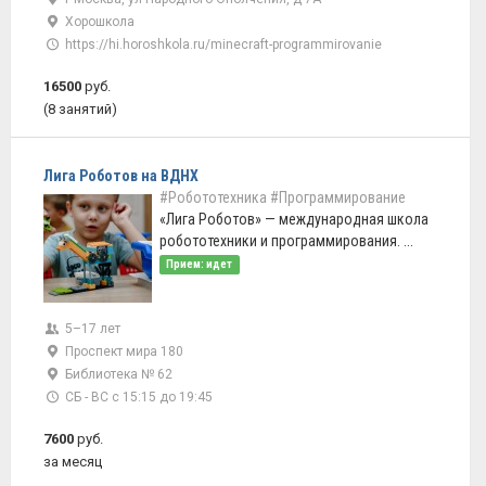
Хорошкола
https://hi.horoshkola.ru/minecraft-programmirovanie
16500
руб.
(8 занятий)
Лига Роботов на ВДНХ
#Робототехника
#Программирование
«Лига Роботов» — международная школа
робототехники и программирования. ...
Прием: идет
5–17 лет
Проспект мира 180
Библиотека № 62
СБ - ВС с 15:15 до 19:45
7600
руб.
за месяц