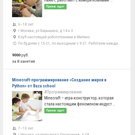
паяют, работают с измерительными ...
Прием: идет
6–18 лет
г Москва, ул Барышиха, д 14 к 3
Клуб настоящей робототехники в Митино
По будням с 15-21, по выходным с 9-21. Работаем каждый день
9000
руб.
за 8 занятий
Minecraft-программирование «Создание миров в
Python» от Baza school
#Программирование
Minecraft – игра-конструктор, которая
стала настоящим феноменом индуст ...
Прием: идет
7–10 лет
г Москва, ул Народного Ополчения, д 7А