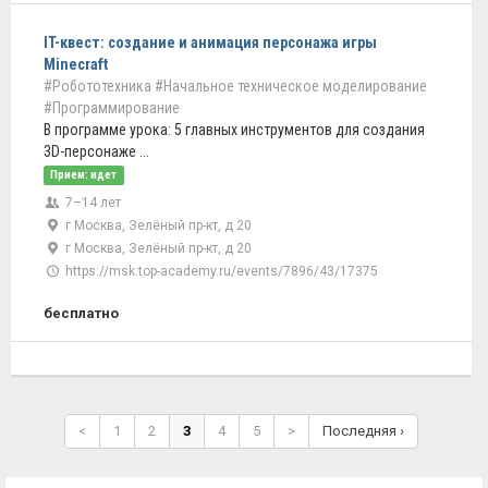
IT-квест: создание и анимация персонажа игры
Minecraft
#Робототехника
#Начальное техническое моделирование
#Программирование
В программе урока: 5 главных инструментов для создания
3D-персонаже ...
Прием: идет
7–14 лет
г Москва, Зелёный пр-кт, д 20
г Москва, Зелёный пр-кт, д 20
https://msk.top-academy.ru/events/7896/43/17375
бесплатно
<
1
2
3
4
5
>
Последняя ›