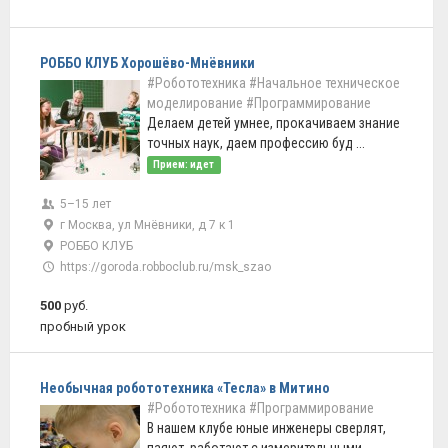
РОББО КЛУБ Хорошёво-Мнёвники
#Робототехника
#Начальное техническое
моделирование
#Программирование
Делаем детей умнее, прокачиваем знание
точных наук, даем профессию буд ...
Прием: идет
5–15 лет
г Москва, ул Мнёвники, д 7 к 1
РОББО КЛУБ
https://goroda.robboclub.ru/msk_szao
500
руб.
пробный урок
Необычная робототехника «Тесла» в Митино
#Робототехника
#Программирование
В нашем клубе юные инженеры сверлят,