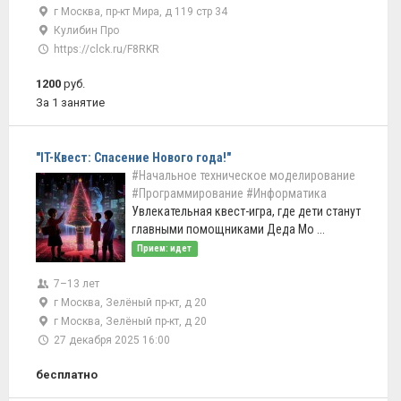
г Москва, пр-кт Мира, д 119 стр 34
Кулибин Про
https://clck.ru/F8RKR
1200
руб.
За 1 занятие
"IT-Квест: Спасение Нового года!"
#Начальное техническое моделирование
#Программирование
#Информатика
Увлекательная квест-игра, где дети станут
главными помощниками Деда Мо ...
Прием: идет
7–13 лет
г Москва, Зелёный пр-кт, д 20
г Москва, Зелёный пр-кт, д 20
27 декабря 2025 16:00
бесплатно