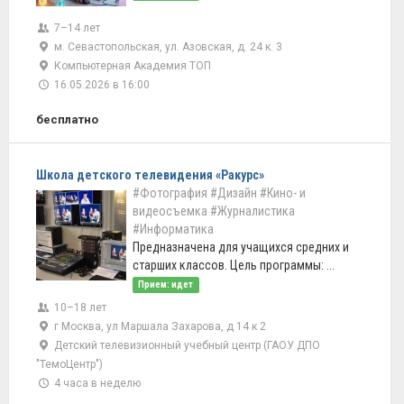
7–14 лет
м. Севастопольская, ул. Азовская, д. 24 к. 3
Компьютерная Академия ТОП
16.05.2026 в 16:00
бесплатно
Школа детского телевидения «Ракурс»
#Фотография
#Дизайн
#Кино- и
видеосъемка
#Журналистика
#Информатика
Предназначена для учащихся средних и
старших классов. Цель программы: ...
Прием: идет
10–18 лет
г Москва, ул Маршала Захарова, д 14 к 2
Детский телевизионный учебный центр (ГАОУ ДПО
"ТемоЦентр")
4 часа в неделю