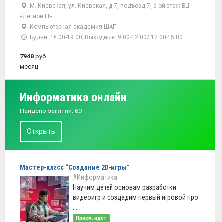
М. Киевская, ул. Киевская, д.7, подъезд 7, 6-ой этаж БЦ
«Легион III»
Компьютерная академия ШАГ
Будни: 16:00-19:00; Выходные: 9:00-12:00/ 12:00-15:00.
7948
руб.
месяц
Информатика онлайн
Найдено занятий: 69
Открыть
Мастер-класс “Создание 2D-игры”
#Информатика
Научим детей основам разработки
видеоигр и создадим первый игровой про
...
Прием: идет