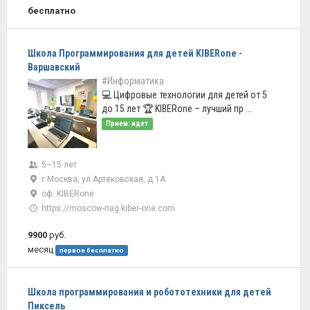
бесплатно
Школа Программирования для детей KIBERone -
Варшавский
#Информатика
💻 Цифровые технологии для детей от 5
до 15 лет 🏆 KIBERone – лучший пр ...
Прием: идет
5–15 лет
г Москва, ул Артековская, д 1А
оф. KIBERone
https://moscow-nag.kiber-one.com
9900
руб.
месяц
первое бесплатно
Школа программирования и робототехники для детей
Пиксель