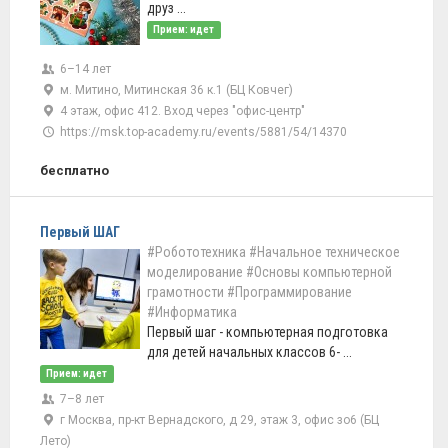
друз ...
Прием: идет
6–14 лет
м. Митино, Митинская 36 к.1 (БЦ Ковчег)
4 этаж, офис 412. Вход через "офис-центр"
https://msk.top-academy.ru/events/5881/54/14370
бесплатно
Первый ШАГ
#Робототехника
#Начальное техническое
моделирование
#Основы компьютерной
грамотности
#Программирование
#Информатика
Первый шаг - компьютерная подготовка
для детей начальных классов 6- ...
Прием: идет
7–8 лет
г Москва, пр-кт Вернадского, д 29, этаж 3, офис зо6 (БЦ
Лето)