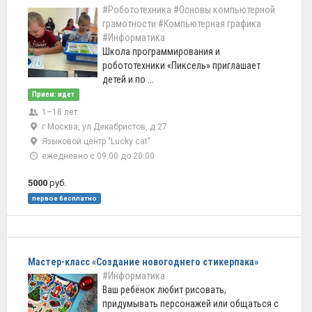
#Робототехника
#Основы компьютерной
грамотности
#Компьютерная графика
#Информатика
Школа программирования и
робототехники «Пиксель» приглашает
детей и по ...
Прием: идет
1–18 лет
г Москва, ул Декабристов, д 27
Языковой центр "Lucky cat"
ежедневно с 09:00 до 20:00
5000
руб.
первое бесплатно
Мастер-класс «Создание новогоднего стикерпака»
#Информатика
Ваш ребёнок любит рисовать,
придумывать персонажей или общаться с