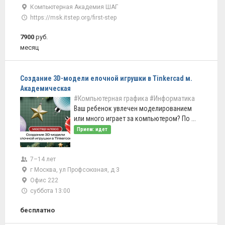
Компьютерная Академия ШАГ
https://msk.itstep.org/first-step
7900
руб.
месяц
Создание 3D-модели елочной игрушки в Tinkercad м.
Академическая
#Компьютерная графика
#Информатика
Ваш ребенок увлечен моделированием
или много играет за компьютером? По ...
Прием: идет
7–14 лет
г Москва, ул Профсоюзная, д 3
Офис 222
суббота 13:00
бесплатно