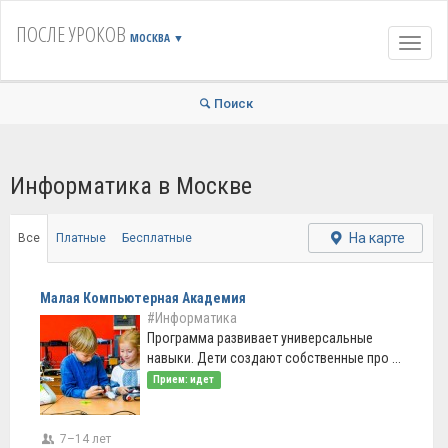
ПОСЛЕ УРОКОВ
МОСКВА
▼
Навиг
Поиск
Информатика в Москве
На карте
Все
Платные
Бесплатные
Малая Компьютерная Академия
#Информатика
Программа развивает универсальные
навыки. Дети создают собственные про ...
Прием: идет
7–14 лет