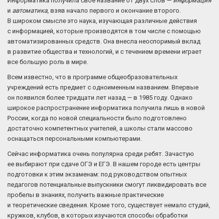
Информатика получила свое название от двух слов —
информация
и
автоматика
, взяв начало первого и окончание второго.
В широком смысле это наука, изучающая различные действия
с информацией, которые производятся в том числе с помощью
автоматизированных средств. Она внесла неоспоримый вклад
в развитие общества и технологий, и с течением времени играет
все большую роль в мире.
Всем известно, что в программе общеобразовательных
учреждений есть предмет с одноименным названием. Впервые
он появился более тридцати лет назад — в 1985 году. Однако
широкое распространение информатика получила лишь в новой
России, когда по новой специальности было подготовлено
достаточно компетентных учителей, а школы стали массово
оснащаться персональными компьютерами.
Сейчас информатика очень популярна среди ребят. Зачастую
ее выбирают при сдаче ОГЭ и ЕГЭ. В нашем городе есть центры
подготовки к этим экзаменам: под руководством опытных
педагогов потенциальные выпускники смогут ликвидировать все
пробелы в знаниях, получить важные практические
и теоретические сведения. Кроме того, существует немало студий,
кружков, клубов, в которых изучаются способы обработки