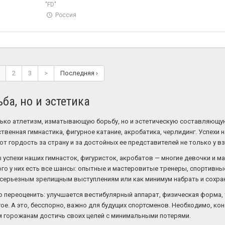
"FD"
Россия
2
3
>
Последняя ›
ьба, но и эстетика
лько атлетизм, изматывающую борьбу, но и эстетическую составляющу
твенная гимнастика, фигурное катание, акробатика, черлидинг. Успехи
 гордость за страну и за достойных ее представителей не только у взр
спехи наших гимнасток, фигуристок, акробатов — многие девочки и ма
ого у них есть все шансы: опытные и мастеровитые тренеры, спортивны
 к серьезным зрелищным выступлениям или как минимум набрать и сохр
о переоценить: улучшается вестибулярный аппарат, физическая форма,
ое. А это, бесспорно, важно для будущих спортсменов. Необходимо, коне
 горожанам достичь своих целей с минимальными потерями.