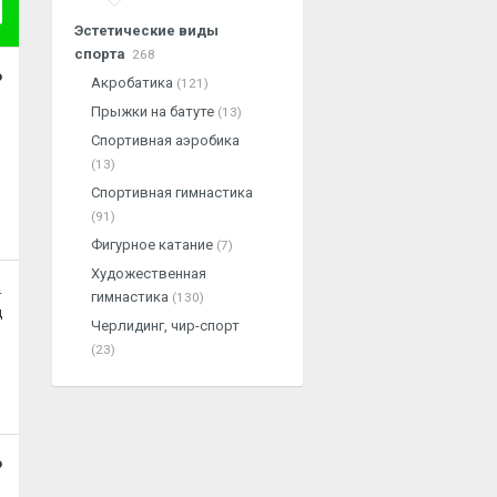
Эстетические виды
спорта
268
о
Акробатика
(121)
Прыжки на батуте
(13)
Спортивная аэробика
(13)
Спортивная гимнастика
(91)
Фигурное катание
(7)
Художественная
.
гимнастика
(130)
ц
Черлидинг, чир-спорт
(23)
о