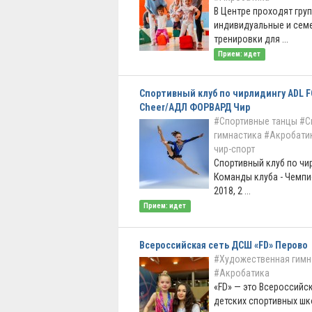
В Центре проходят гру
индивидуальные и сем
тренировки для ...
Прием: идет
Спортивный клуб по чирлидингу ADL 
Cheer/АДЛ ФОРВАРД Чир
#Спортивные танцы
#С
гимнастика
#Акробати
чир-спорт
Спортивный клуб по чи
Команды клуба - Чемп
2018, 2 ...
Прием: идет
Всероссийская сеть ДСШ «FD» Перово
#Художественная гимн
#Акробатика
«FD» — это Всероссийс
детских спортивных шк