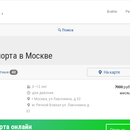
Войти
Ре
▼
Поиск
порта в Москве
На карте
атные
40
3–12 лет
7000
руб
для девочек
меся
г Москва, ул Лавочкина, д 32
м. Речной Вокзал ул. Лавочкина д.
32
рта онлайн