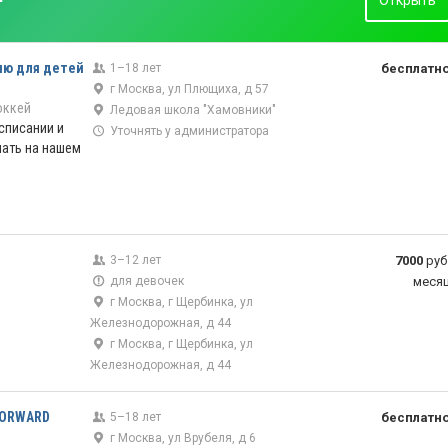
Открыть
ию для детей
1–18 лет
бесплатн
г Москва, ул Плющиха, д 57
оккей
Ледовая школа "Хамовники"
списании и
Уточнять у администратора
нать на нашем
3–12 лет
7000
руб
для девочек
меся
г Москва, г Щербинка, ул
Железнодорожная, д 44
г Москва, г Щербинка, ул
Железнодорожная, д 44
FORWARD
5–18 лет
бесплатн
г Москва, ул Врубеля, д 6