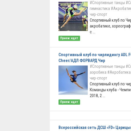
#Спортивные танцы
#С
гимнастика
#Акробати
чир-спорт
Спортивный клуб по Чи
акробатике, хореограф
с ...
Прием: идет
Спортивный клуб по чирлидингу ADL 
Cheer/АДЛ ФОРВАРД Чир
#Спортивные танцы
#С
аэробика
#Акробатика
чир-спорт
Спортивный клуб по чи
Команды клуба - Чемп
2018, 2 ...
Прием: идет
Всероссийская сеть ДСШ «FD» Царицы