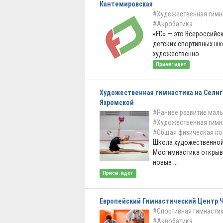
Кантемировская
#Художественная гимн
#Акробатика
«FD» — это Всероссийс
детских спортивных шк
художественно ...
Прием: идет
Художественная гимнастика на Селиг
Яхромской
#Раннее развитие мал
#Художественная гимн
#Общая физическая по
Школа художественной
Мосгимнастика открыв
новые ...
Прием: идет
Европейский Гимнастический Центр 
#Спортивная гимнасти
#Акробатика