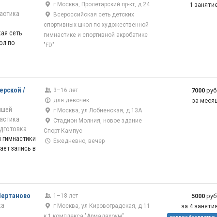
г Москва, Пролетарский пр-кт, д 24
1 заняти
астика
Всероссийская сеть детских
спортивных школ по художественной
кая сеть
гимнастике и спортивной акробатике
ол по
"FD"
ерской /
3–16 лет
7000
руб
для девочек
за меся
ышей
г Москва, ул Лобненская, д 13А
астика
Стадион Молния, новое здание
дготовка
Спорт Кампус
 гимнастики
Ежедневно, вечер
ает запись в
Чертаново
1–18 лет
5000
руб
ка
г Москва, ул Кировоградская, д 11
за 4 заняти
к 1 комплекса "Армадахоум"
первое бесплатно