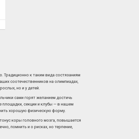
ю. Традиционно к таким вида состязаниям
 наших соотечественников на олимпиадах,
ослых, но и у детей.
льчики сами горят желанием достичь
е площадки, секции и клубы — в нашем
анить хорошую физическую форму.
 тонус коры головного мозга, повышается
чно, помнить и о рисках, но терпение,