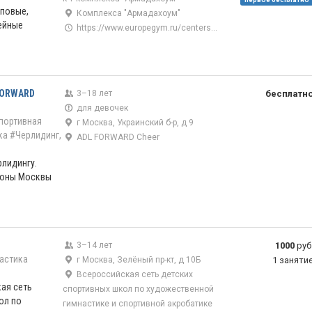
пповые,
Комплекса "Армадахоум"
ейные
https://www.europegym.ru/centers/chertanovogym.html
FORWARD
3–18 лет
бесплатн
для девочек
портивная
г Москва, Украинский б-р, д 9
ка
#Черлидинг,
ADL FORWARD Cheer
рлидингу.
ионы Москвы
3–14 лет
1000
руб
астика
г Москва, Зелёный пр-кт, д 10Б
1 заняти
Всероссийская сеть детских
кая сеть
спортивных школ по художественной
ол по
гимнастике и спортивной акробатике