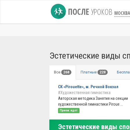
ПОСЛЕ
УРОКОВ
МОСКВА
Эстетические виды с
Все
Платные
Беспл
268
228
СК «Pirouette», м. Речной Вокзал
#Художественная гимнастика
Авторская методика Занятия на секции
художественной гимнастики Piroue ...
Прием: идет
Эстетические виды спо