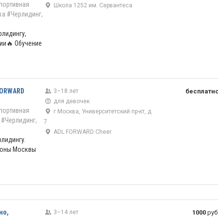
портивная
Школа 1252 им. Сервантеса
ка
#Черлидинг,
рлидингу,
ии🔥 Обучение
FORWARD
3–18 лет
бесплатн
для девочек
портивная
г Москва, Университетский пр-кт, д
#Черлидинг,
7
ADL FORWARD Cheer
рлидингу.
ионы Москвы
но,
3–14 лет
1000
руб