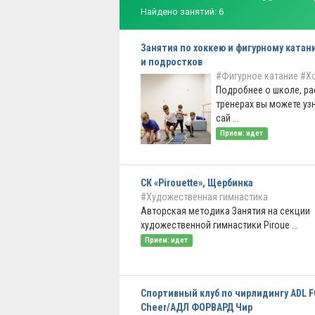
Найдено занятий: 6
Занятия по хоккею и фигурному катан
и подростков
#Фигурное катание
#Х
Подробнее о школе, ра
тренерах вы можете уз
сай ...
Прием: идет
СК «Pirouette», Щербинка
#Художественная гимнастика
Авторская методика Занятия на секции
художественной гимнастики Piroue ...
Прием: идет
Спортивный клуб по чирлидингу ADL 
Cheer/АДЛ ФОРВАРД Чир