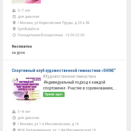
3–7 лет
для девочек
г Москва, ул Борисовские Пруды, д 20 к 3Б
GymBalalnce
Понедельник-Воскресенье - 10:00-22:00
бесплатно
за урок
Спортивный клуб художественной гимнастики «SHINE”
#Художественная гимнастика
-Индивидуальный подход к каждой
спортсменке -Участие в соревнованиях, ...
Прием: идет
3–8 лет
для девочек
г Москва, ул 1-я Мясниковская, д 16
МЦК Белокаменная, ул. 1-Ая Мясниковская 16