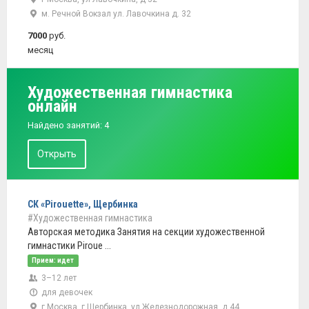
м. Речной Вокзал ул. Лавочкина д. 32
7000
руб.
месяц
Художественная гимнастика
онлайн
Найдено занятий: 4
Открыть
СК «Pirouette», Щербинка
#Художественная гимнастика
Авторская методика Занятия на секции художественной
гимнастики Piroue ...
Прием: идет
3–12 лет
для девочек
г Москва, г Щербинка, ул Железнодорожная, д 44