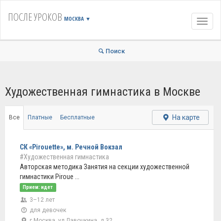
ПОСЛЕ УРОКОВ
МОСКВА
▼
Навиг
Поиск
Художественная гимнастика в Москве
На карте
Все
Платные
Бесплатные
СК «Pirouette», м. Речной Вокзал
#Художественная гимнастика
Авторская методика Занятия на секции художественной
гимнастики Piroue ...
Прием: идет
3–12 лет
для девочек
г Москва, ул Лавочкина, д 32