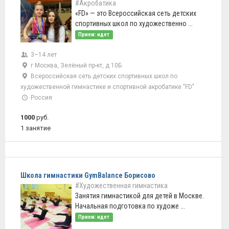
#Акробатика
«FD» — это Всероссийская сеть детских
спортивных школ по художественно ...
Прием: идет
3–14 лет
г Москва, Зелёный пр-кт, д 10Б
Всероссийская сеть детских спортивных школ по
художественной гимнастике и спортивной акробатике "FD"
Россия
1000
руб.
1 занятие
Школа гимнастики GymBalance Борисово
#Художественная гимнастика
Занятия гимнастикой для детей в Москве.
Начальная подготовка по художе ...
Прием: идет