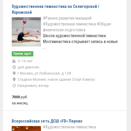
Художественная гимнастика на Селигерской /
Яхромской
#Раннее развитие малышей
#Художественная гимнастика
#Общая
физическая подготовка
Школа художественной гимнастики
Мосгимнастика открывает запись в новые
...
Прием: идет
3–16 лет
для девочек
г Москва, ул Лобненская, д 13А
Стадион Молния, новое здание Спорт Кампус
Ежедневно, вечер
7000
руб.
за месяц
Всероссийская сеть ДСШ «FD» Перово
#Художественная гимнастика