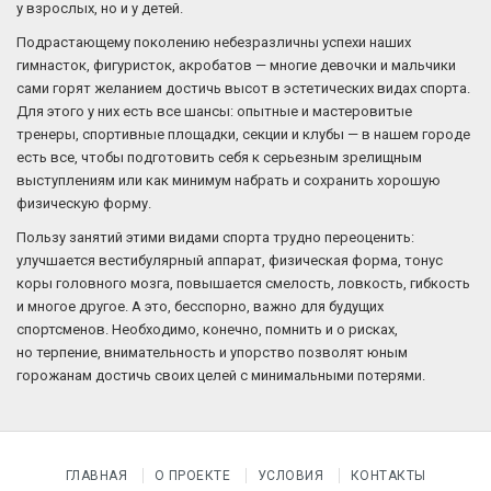
у взрослых, но и у детей.
Подрастающему поколению небезразличны успехи наших
гимнасток, фигуристок, акробатов — многие девочки и мальчики
сами горят желанием достичь высот в эстетических видах спорта.
Для этого у них есть все шансы: опытные и мастеровитые
тренеры, спортивные площадки, секции и клубы — в нашем городе
есть все, чтобы подготовить себя к серьезным зрелищным
выступлениям или как минимум набрать и сохранить хорошую
физическую форму.
Пользу занятий этими видами спорта трудно переоценить:
улучшается вестибулярный аппарат, физическая форма, тонус
коры головного мозга, повышается смелость, ловкость, гибкость
и многое другое. А это, бесспорно, важно для будущих
спортсменов. Необходимо, конечно, помнить и о рисках,
но терпение, внимательность и упорство позволят юным
горожанам достичь своих целей с минимальными потерями.
ГЛАВНАЯ
О ПРОЕКТЕ
УСЛОВИЯ
КОНТАКТЫ