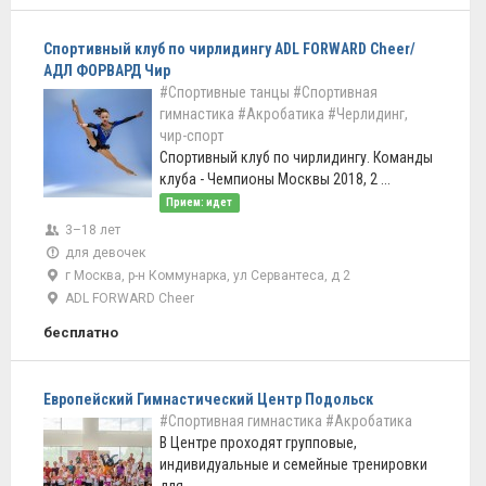
Спортивный клуб по чирлидингу ADL FORWARD Cheer/
АДЛ ФОРВАРД Чир
#Спортивные танцы
#Спортивная
гимнастика
#Акробатика
#Черлидинг,
чир-спорт
Спортивный клуб по чирлидингу. Команды
клуба - Чемпионы Москвы 2018, 2 ...
Прием: идет
3–18 лет
для девочек
г Москва, р-н Коммунарка, ул Сервантеса, д 2
ADL FORWARD Cheer
бесплатно
Европейский Гимнастический Центр Подольск
#Спортивная гимнастика
#Акробатика
В Центре проходят групповые,
индивидуальные и семейные тренировки