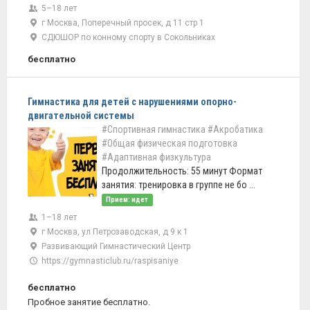
5–18 лет
г Москва, Поперечный просек, д 11 стр 1
СДЮШОР по конному спорту в Сокольниках
бесплатно
Гимнастика для детей с нарушениями опорно-
двигательной системы
#Спортивная гимнастика
#Акробатика
#Общая физическая подготовка
#Адаптивная физкультура
Продолжительность: 55 минут Формат
занятия: тренировка в группе не бо ...
Прием: идет
1–18 лет
г Москва, ул Петрозаводская, д 9 к 1
Развивающий Гимнастический Центр
https://gymnasticlub.ru/raspisaniye
бесплатно
Пробное занятие бесплатно.