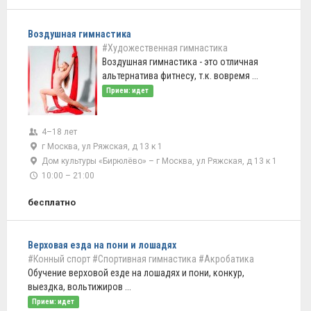
Воздушная гимнастика
#Художественная гимнастика
Воздушная гимнастика - это отличная
альтернатива фитнесу, т.к. вовремя ...
Прием: идет
4–18 лет
г Москва, ул Ряжская, д 13 к 1
Дом культуры «Бирюлёво» – г Москва, ул Ряжская, д 13 к 1
10:00 – 21:00
бесплатно
Верховая езда на пони и лошадях
#Конный спорт
#Спортивная гимнастика
#Акробатика
Обучение верховой езде на лошадях и пони, конкур,
выездка, вольтижиров ...
Прием: идет