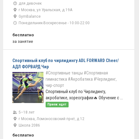
для девочек
г Москва, ул Уральская, д 19А
GymBalance
Понедельник-Воскресенье - 10:00-22:00
бесплатно
за занятие
Спортивный клуб по чирлидингу ADL FORWARD Cheer/
АДЛ ФОРВАРД Чир
#Спортивные танцы
#Спортивная
гимнастика
#Акробатика
#Черлидинг,
чир-спорт
Спортивный клуб по Чирлидингу,
акробатике, хореографии🔥 Обучение с ...
Прием: идет
5–18 лет
г Москва, Ломоносовский пр-кт, д 12
Школа 2086
бесплатно