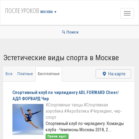
ПОСЛЕ УРОКОВ
МОСКВА
▼
Навиг
Поиск
Эстетические виды спорта в Москве
На карте
Все
Платные
Бесплатные
Спортивный клуб по чирлидингу ADL FORWARD Cheer/
АДЛ ФОРВАРД Чир
#Спортивные танцы
#Спортивная
аэробика
#Акробатика
#Черлидинг, чир-
спорт
Спортивный клуб по чирлидингу. Команды
клуба - Чемпионы Москвы 2018, 2 ...
Прием: идет