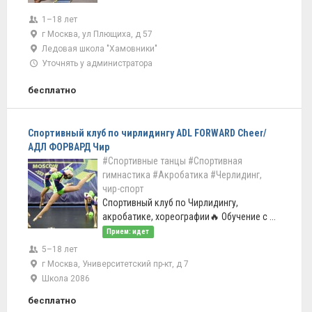
1–18 лет
г Москва, ул Плющиха, д 57
Ледовая школа "Хамовники"
Уточнять у администратора
бесплатно
Спортивный клуб по чирлидингу ADL FORWARD Cheer/
АДЛ ФОРВАРД Чир
#Спортивные танцы
#Спортивная
гимнастика
#Акробатика
#Черлидинг,
чир-спорт
Спортивный клуб по Чирлидингу,
акробатике, хореографии🔥 Обучение с ...
Прием: идет
5–18 лет
г Москва, Университетский пр-кт, д 7
Школа 2086
бесплатно