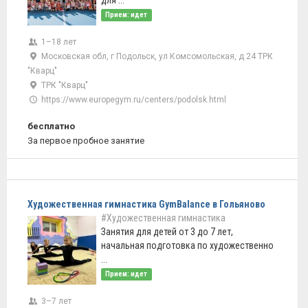
для ...
Прием: идет
1–18 лет
Московская обл, г Подольск, ул Комсомольская, д 24 ТРК
"Кварц"
ТРК "Кварц"
https://www.europegym.ru/centers/podolsk.html
бесплатно
За первое пробное занятие
Художественная гимнастика GymBalance в Гольяново
#Художественная гимнастика
Занятия для детей от 3 до 7 лет,
начальная подготовка по художественно
...
Прием: идет
3–7 лет