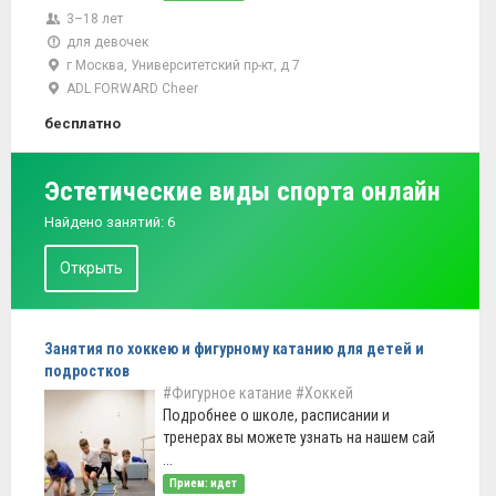
3–18 лет
для девочек
г Москва, Университетский пр-кт, д 7
ADL FORWARD Cheer
бесплатно
Эстетические виды спорта онлайн
Найдено занятий: 6
Открыть
Занятия по хоккею и фигурному катанию для детей и
подростков
#Фигурное катание
#Хоккей
Подробнее о школе, расписании и
тренерах вы можете узнать на нашем сай
...
Прием: идет