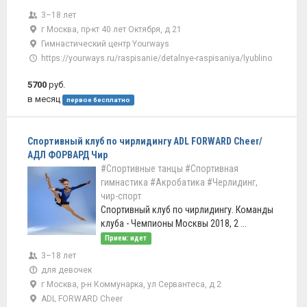
3–18 лет
г Москва, пр-кт 40 лет Октября, д 21
Гимнастический центр Yourways
https://yourways.ru/raspisanie/detalnye-raspisaniya/lyublino
5700
руб.
в месяц
первое бесплатно
Спортивный клуб по чирлидингу ADL FORWARD Cheer/
АДЛ ФОРВАРД Чир
#Спортивные танцы
#Спортивная
гимнастика
#Акробатика
#Черлидинг,
чир-спорт
Спортивный клуб по чирлидингу. Команды
клуба - Чемпионы Москвы 2018, 2 ...
Прием: идет
3–18 лет
для девочек
г Москва, р-н Коммунарка, ул Сервантеса, д 2
ADL FORWARD Cheer