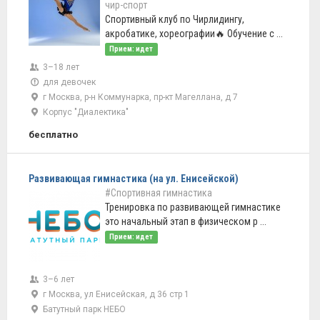
чир-спорт
Спортивный клуб по Чирлидингу,
акробатике, хореографии🔥 Обучение с ...
Прием: идет
3–18 лет
для девочек
г Москва, р-н Коммунарка, пр-кт Магеллана, д 7
Корпус "Диалектика"
бесплатно
Развивающая гимнастика (на ул. Енисейской)
#Спортивная гимнастика
Тренировка по развивающей гимнастике
это начальный этап в физическом р ...
Прием: идет
3–6 лет
г Москва, ул Енисейская, д 36 стр 1
Батутный парк НЕБО