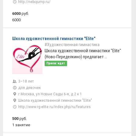
http://nebojump.ru/
6000
руб.
6000
Школа художественной гимнастики "Elite"
#Художественная гимнастика
Школа художественной гимнастики "Elite"
(Ново-Переделкино) предлагает ...
Прием: идет
3–18 лет
для девочек
г Москва, ул Новые Сады 6-я, д 2 к 1
Школа художественной гимнастики "Elite"
http://www.rg-elite.ru/index.php/ru/features
500
руб.
1 занятие