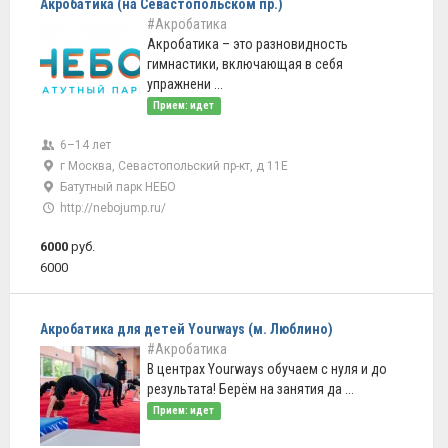
Акробатика (на Севастопольском пр.)
#Акробатика
Акробатика – это разновидность
гимнастики, включающая в себя
упражнени ...
Прием: идет
6–14 лет
г Москва, Севастопольский пр-кт, д 11Е
Батутный парк НЕБО
http://nebojump.ru/
6000
руб.
6000
Акробатика для детей Yourways (м. Люблино)
#Акробатика
В центрах Yourways обучаем с нуля и до
результата! Берём на занятия да ...
Прием: идет