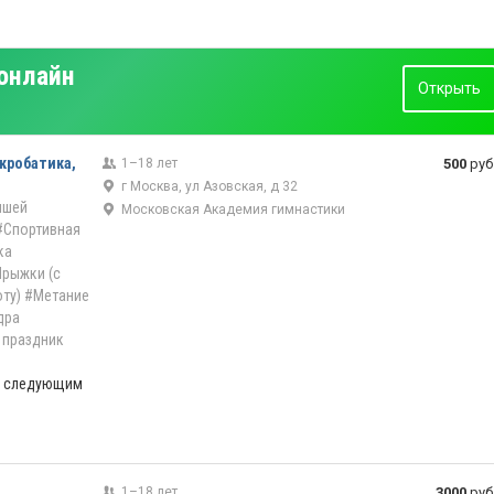
 онлайн
Открыть
кробатика,
1–18 лет
500
руб
г Москва, ул Азовская, д 32
ышей
Московская Академия гимнастики
#Спортивная
ка
рыжки (с
оту)
#Метание
дра
 праздник
по следующим
1–18 лет
3000
руб