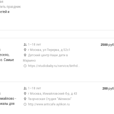
ая
тить праздник
етей и
я
1–18 лет
2500
руб
к
г Москва, ул Перерва, д 52с1
есело,
Детский центр Наши дети в
но. Самые
Марьино
https://studiobaby.ru/service/birthday/
1–18 лет
200
руб
к
г Москва, Измайловский б-р, д 43
змайлово -
Творческая Студия "Айликон"
риалы для
http://www.anticafe.aylikon.ru