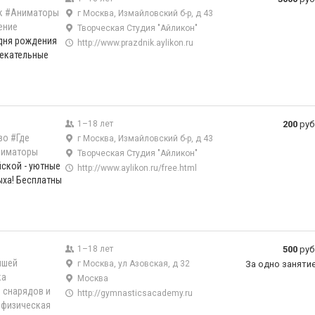
к
#Аниматоры
г Москва, Измайловский б-р, д 43
ение
Творческая Студия "Айликон"
 дня рождения
http://www.prazdnik.aylikon.ru
лекательные
1–18 лет
200
руб
во
#Где
г Москва, Измайловский б-р, д 43
ниматоры
Творческая Студия "Айликон"
ской - уютные
http://www.aylikon.ru/free.html
ыха! Бесплатны
1–18 лет
500
руб
ышей
г Москва, ул Азовская, д 32
За одно заняти
ка
Москва
 снарядов и
http://gymnasticsacademy.ru
 физическая