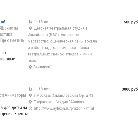
кой
1–18 лет
500
руб
#Шахматы
Детская театральная студия в
астика
Измайлово (ВАО). Актерское
Где отметить
мастерство, сценическая речь, вокала
и работа над голосом, постановка
 на
театральных сценок, этюдов и мини
лановые
пьес.
"Айликон"
1–18 лет
3000
руб
к
#Аниматоры
г Москва, Измайловский б-р, д 43
Творческая Студия "Айликон"
в для детей на
http://www.aylikon.ru/prazdnik.html
ждения. Квесты