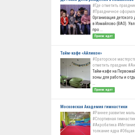
#Где отметить праздни
#Праздничное оформл
Организация детского
в Измайлово (ВАО). Ув
про ...
Прием: идет
Тайм-кафе «Айликон»
#Ораторское мастерст
отметить праздник
#А
Тайм-кафе на Первомай
зоны для работы и отд
...
Прием: идет
Московская Академия гимнастики
#Раннее развитие мал
#Спортивная гимнасти
#Акробатика
#Метание
толкание ядра
#Общая