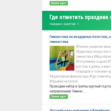
Прием: идет
Где отметить праздник
Найдено занятий: 1
Гимнастика на воздушных полотнах, а
гимнастика
#Раннее развитие мал
#Цирковое искусство
гимнастика
#Акробати
#Спортивная ходьба
#П
шестом, в длину, в выс
снарядов и толкание я
#Адаптивная физкультура
#Где отметить
#Прыжки на батуте
Проводим набор в группы круглый год 
направлениям: Гимнас ...
Прием: идет
Детский день рождения в Измайлово