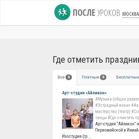
ПОСЛЕ
УРОКОВ
МОСКВА
Где отметить праздни
Все
Платные
Бесплатны
9
9
Арт-студия «Айликон»
#Музыка (общее развит
#Эстрадный вокал
#Ак
мастерство (театр)
#Со
танцы
#Где отметить п
Арт-студия "Айликон" 
Первомайской в Измай
Изостудия (гр ...