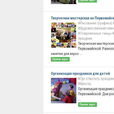
Прием: идет
Творческая мастерская на Первомайс
#Рисование (графика)
#Художественная гимн
#Современные танцы
#
праздник
Творческая мастерская
Первомайской. Разноп
занятия для взрос ...
Прием: идет
Организация праздников для детей
#Где отметить праздни
#Квесты
Организация празднико
Первомайской. Дни ро
...
Прием: идет