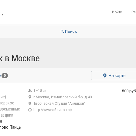
Войти
Ре
▼
Поиск
к в Москве
На карте
е
0
1–18 лет
500
руб
ие)
г Москва, Измайловский б-р, д 43
терское
Творческая Студия "Айликон"
временные
http://www.айликон.рф
раздник
на
лово. Танцы.