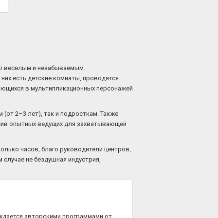
го веселым и незабываемым.
них есть детские комнаты, проводятся
ающихся в мультипликационных персонажей
(от 2–3 лет), так и подросткам. Также
асив опытных ведущих для захватывающей
колько часов, благо руководители центров,
м случае не бездушная индустрия,
ждается авторскими программами от