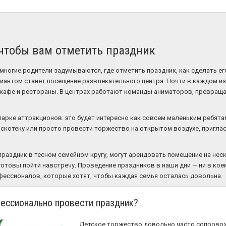
 чтобы вам отметить праздник
многие родители задумываются, где отметить праздник, как сделать е
нтом станет посещение развлекательного центра. Почти в каждом из 
кафе и рестораны. В центрах работают команды аниматоров, превращ
рке аттракционов: это будет интересно как совсем маленьким ребятам 
дискотеку или просто провести торжество на открытом воздухе, пригл
праздник в тесном семейном кругу, могут арендовать помещение на нес
готовы пойти навстречу. Проведение праздников в наши дни — ни в кое
фессионалов, которые хотят, чтобы каждая семья осталась довольна.
ессионально провести праздник?
Детское торжество довольно часто сопрово