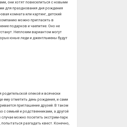
ами, они хотят повеселиться с новыми
ами для празднования дня рождения
ровая комната или картинг, детский
 компанию можно пригласить в
ение подарков и чаепитие. Оно не
устанут. Неплохим вариантом могут
оторых юные леди и джентльмены будут
ся родительской опекой и всячески
де ему отметить день рождения, и сами
ривается приглашение друзей. В таком
 с семьей и родственниками, а другой
м случае можно посетить экстрим-парк
, попытаться разгадать квест. Конечно,