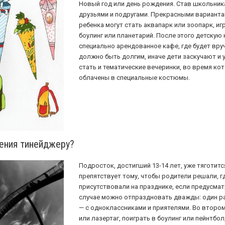
Новый год или день рождения. Став школьник
друзьями и подругами. Прекрасными вариант
ребенка могут стать аквапарк или зоопарк, иг
боулинг или планетарий. После этого детскую
специально арендованное кафе, где будет вруч
должно быть долгим, иначе дети заскучают и 
стать и тематические вечеринки, во время к
облачены в специальные костюмы.
ения тинейджеру?
Подросток, достигший 13-14 лет, уже тяготит
препятствует тому, чтобы родители решали, г
присутствовали на празднике, если предусмат
случае можно отпраздновать дважды: один раз
— с одноклассниками и приятелями. Во второ
или лазертаг, поиграть в боулинг или пейнтбол