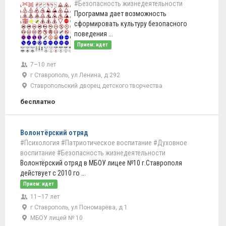
#Безопасность жизнедеятельности
Программа дает возможность
сформировать культуру безопасного
поведения ...
Прием: идет
7–10 лет
г Ставрополь, ул Ленина, д 292
Ставропольский дворец детского творчества
бесплатно
Волонтёрский отряд
#Психология
#Патриотическое воспитание
#Духовное
воспитание
#Безопасность жизнедеятельности
Волонтёрский отряд в МБОУ лицее №10 г.Ставрополя
действует с 2010 го ...
Прием: идет
11–17 лет
г Ставрополь, ул Пономарёва, д 1
МБОУ лицей № 10