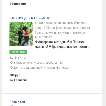
бесплатно
ЗАНЯТИЯ ДЛЯ МАЛЬЧИКОВ
#Скалолазание, альпинизм
#Гиревой
спорт
#Общая физическая подготовка
#Безопасность жизнедеятельности
#Этноспорт
🔶Авторская методика! 🔶Педагог-
мужчина! 🔶Традиционные ценности! ...
Прием: идет
4–17 лет
г Ставрополь, ул Доваторцев, д 44б
Центр традиционной культуры «Вечёрка»
300
руб.
за 1 занятие
Прометей