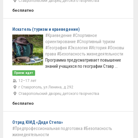
Ставропольский дворец детского творчества
бесплатно
Искатель (туризм и краеведение)
#Краеведение
#Спортивное
ориентирование
#Спортивный туризм
#География
#Экология
#История
#Основы
права
#Безопасность жизнедеятельности
Программа предусматривает повышение
знаний учащихся по географии Ставр ...
Прием: идет
12–17 лет
г Ставрополь, ул Ленина, д 292
Ставропольский дворец детского творчества
бесплатно
Отряд ЮИД «Дядя Степа»
#Предпрофессиональная подготовка
#Безопасность
жизнедеятельности