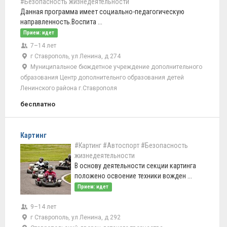
#Безопасность жизнедеятельности
Данная программа имеет социально-педагогическую
направленность.Воспита ...
Прием: идет
7–14 лет
г Ставрополь, ул Ленина, д 274
Муниципальное бюждетное учреждение дополнительного
образования Центр дополнительнго образования детей
Ленинского района г.Ставрополя
бесплатно
Картинг
#Картинг
#Автоспорт
#Безопасность
жизнедеятельности
В основу деятельности секции картинга
положено освоение техники вожден ...
Прием: идет
9–14 лет
г Ставрополь, ул Ленина, д 292