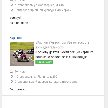
4–17 лет
г Ставрополь, ул Доваторцев, д 44б
Центр традиционной культуры «Вечёрка»
300
руб.
за 1 занятие
Картинг
#Картинг
#Автоспорт
#Безопасность
жизнедеятельности
В основу деятельности секции картинга
положено освоение техники вожден ...
Прием: идет
9–14 лет
г Ставрополь, ул Ленина, д 292
Ставропольский дворец детского творчества
бесплатно