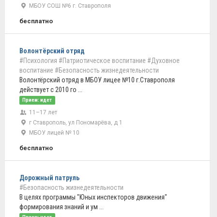
МБОУ СОШ №6 г. Ставрополя
бесплатно
Волонтёрский отряд
#Психология
#Патриотическое воспитание
#Духовное
воспитание
#Безопасность жизнедеятельности
Волонтёрский отряд в МБОУ лицее №10 г.Ставрополя
действует с 2010 го ...
Прием: идет
11–17 лет
г Ставрополь, ул Пономарёва, д 1
МБОУ лицей № 10
бесплатно
Дорожный патруль
#Безопасность жизнедеятельности
В целях программы "Юных инспекторов движения"
формирования знаний и ум ...