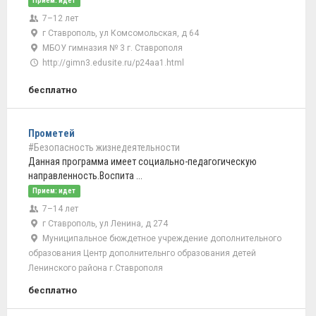
Прием: идет
7–12 лет
г Ставрополь, ул Комсомольская, д 64
МБОУ гимназия № 3 г. Ставрополя
http://gimn3.edusite.ru/p24aa1.html
бесплатно
Прометей
#Безопасность жизнедеятельности
Данная программа имеет социально-педагогическую
направленность.Воспита ...
Прием: идет
7–14 лет
г Ставрополь, ул Ленина, д 274
Муниципальное бюждетное учреждение дополнительного
образования Центр дополнительнго образования детей
Ленинского района г.Ставрополя
бесплатно