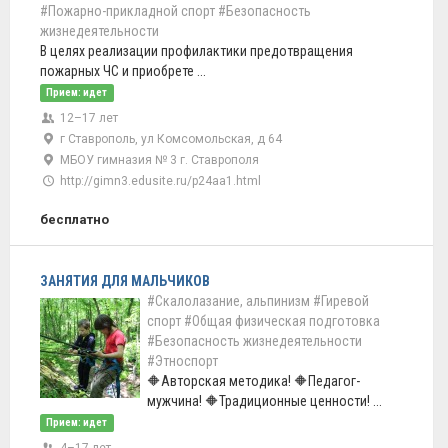
#Пожарно-прикладной спорт
#Безопасность
жизнедеятельности
В целях реализации профилактики предотвращения
пожарных ЧС и приобрете ...
Прием: идет
12–17 лет
г Ставрополь, ул Комсомольская, д 64
МБОУ гимназия № 3 г. Ставрополя
http://gimn3.edusite.ru/p24aa1.html
бесплатно
ЗАНЯТИЯ ДЛЯ МАЛЬЧИКОВ
#Скалолазание, альпинизм
#Гиревой
спорт
#Общая физическая подготовка
#Безопасность жизнедеятельности
#Этноспорт
🔶Авторская методика! 🔶Педагог-
мужчина! 🔶Традиционные ценности! ...
Прием: идет