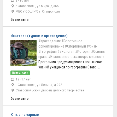
8–10 лет
г Ставрополь, ул Мира, д 365
МБОУ СОШ №6 г. Ставрополя
бесплатно
Искатель (туризм и краеведение)
#Краеведение
#Спортивное
ориентирование
#Спортивный туризм
#География
#Экология
#История
#Основы
права
#Безопасность жизнедеятельности
Программа предусматривает повышение
знаний учащихся по географии Ставр ...
Прием: идет
12–17 лет
г Ставрополь, ул Ленина, д 292
Ставропольский дворец детского творчества
бесплатно
Юные пожарные