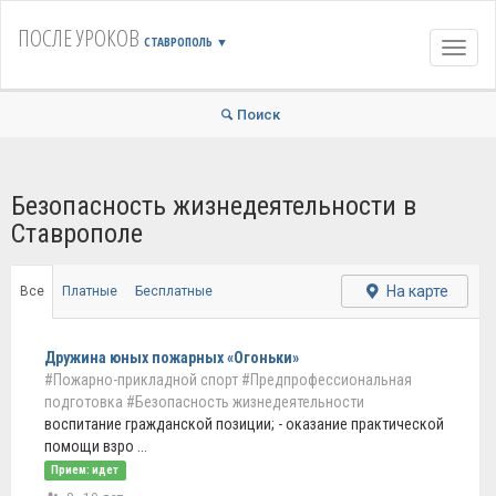
ПОСЛЕ УРОКОВ
СТАВРОПОЛЬ
▼
Навиг
Поиск
Безопасность жизнедеятельности в
Ставрополе
На карте
Все
Платные
Бесплатные
Дружина юных пожарных «Огоньки»
#Пожарно-прикладной спорт
#Предпрофессиональная
подготовка
#Безопасность жизнедеятельности
воспитание гражданской позиции; - оказание практической
помощи взро ...
Прием: идет