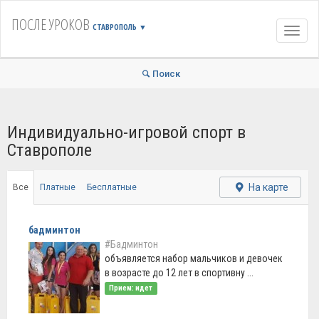
ПОСЛЕ УРОКОВ
СТАВРОПОЛЬ
▼
Навиг
Поиск
Индивидуально-игровой спорт в
Ставрополе
На карте
Все
Платные
Бесплатные
бадминтон
#Бадминтон
объявляется набор мальчиков и девочек
в возрасте до 12 лет в спортивну ...
Прием: идет