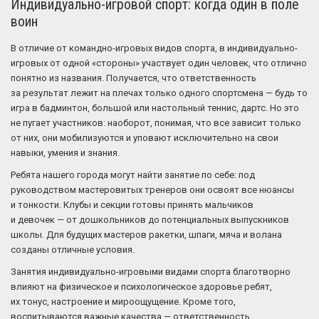
Индивидуально-игровой спорт: когда один в поле
воин
В отличие от командно-игровых видов спорта, в индивидуально-
игровых от одной «стороны» участвует один человек, что отлично
понятно из названия. Получается, что ответственность
за результат лежит на плечах только одного спортсмена — будь то
игра в бадминтон, большой или настольный теннис, дартс. Но это
не пугает участников: наоборот, понимая, что все зависит только
от них, они мобилизуются и уповают исключительно на свои
навыки, умения и знания.
Ребята нашего города могут найти занятие по себе: под
руководством мастеровитых тренеров они освоят все нюансы
и тонкости. Клубы и секции готовы принять мальчиков
и девочек — от дошкольников до потенциальных выпускников
школы. Для будущих мастеров ракетки, шпаги, мяча и волана
созданы отличные условия.
Занятия индивидуально-игровыми видами спорта благотворно
влияют на физическое и психологическое здоровье ребят,
их тонус, настроение и мироощущение. Кроме того,
воспитываются важные качества — ответственность,