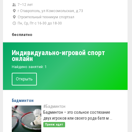
7–12 лет
г Ставрополь, ул Комсомольская, д 73
Строительный техникум спортзал
Пн, Ср, Пт с 16-30 до 18-30
бесплатно
Индивидуально-игровой спорт
онлайн
Найдено занятий: 1
Открыть
Бадминтон
#Бадминтон
Бадминтон – это сольное состязание
двух игроков или своего рода батл м ...
Прием: идет