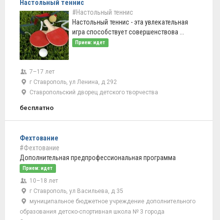
Настольный теннис
#Настольный теннис
Настольный теннис - эта увлекательная
игра способствует совершенствова ...
Прием: идет
7–17 лет
г Ставрополь, ул Ленина, д 292
Ставропольский дворец детского творчества
бесплатно
Фехтование
#Фехтование
Дополнительная предпрофессиональная программа
Прием: идет
10–18 лет
г Ставрополь, ул Васильева, д 35
муниципальное бюджетное учреждение дополнительного
образования детско-спортивная школа № 3 города