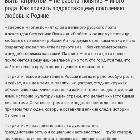
Быть патриотом — не работа: понятие — иного
рода. Как привить подрастающему поколению
любовь к Родине
Наверное, многие помнят слова великого русского поэта
Александра Сергеевича Пушкина: «Любовь к родному пепелищу,
любовь к отеческим гробам». Автор двумя строчками четко и ясно
охарактеризовал понятие патриотизма — без «километровых»
и неудобоваримых пассажей. Патриот — это не тот, кто слепо
поклоняется всему национальному, но тот, кто гордится тем, что
действительно представляет ценность и важность.
Патриотическое воспитание в России всегда играло особую роль,
и сейчас, в наше время, в различных центрах, студиях, кружках,
объединениях мальчики и девочки изучают военное дело, русский
язык, историю, культуру нашей страны, что делает их настоящими
личностями. Опытные и грамотные педагоги приводят живые
примеры тех людей, которые оставили великий след в истории
Отечества.
Патриотизм неразрывно связан с духовностью,
гражданственностью и социальной активностью — грубо говоря,
нельзя назвать человека, лежащего на диване в футболке