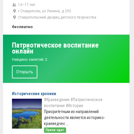
13–17 лет
г Ставрополь, ул Ленина, д 292
Ставропольский дворец детского творчества
бесплатно
Патриотическое воспитание
онлайн
Найдено занятий: 2
Открыть
Исторические хроники
#Краеведение
#Патриотическое
воспитание
#История
Приоритетным из направлений
деятельности является историко-
краеведчес ...
Прием: идет