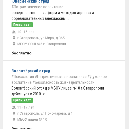
Юнармейский отряд
#Патриотическое воспитание
совершенствование форм и методов игровых и
соревновательных внеклассны ...
Прием: идет
10–15 лет
г Ставрополь, ул Мира, д 365
МБОУ СОШ №6 г. Ставрополя
бесплатно
Волонтёрский отряд
#Психология
#Патриотическое воспитание
#Духовное
воспитание
#Безопасность жизнедеятельности
Волонтёрский отряд в МБОУ лицее №10 г.Ставрополя
действует с 2010 го ...
Прием: идет
11–17 лет
г Ставрополь, ул Пономарёва, д 1
МБОУ лицей № 10
бесплатно