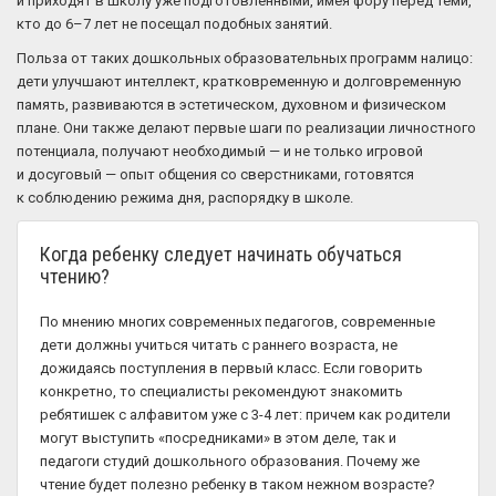
и приходят в школу уже подготовленными, имея фору перед теми,
кто до 6–7 лет не посещал подобных занятий.
Польза от таких дошкольных образовательных программ налицо:
дети улучшают интеллект, кратковременную и долговременную
память, развиваются в эстетическом, духовном и физическом
плане. Они также делают первые шаги по реализации личностного
потенциала, получают необходимый — и не только игровой
и досуговый — опыт общения со сверстниками, готовятся
к соблюдению режима дня, распорядку в школе.
Когда ребенку следует начинать обучаться
чтению?
По мнению многих современных педагогов, современные
дети должны учиться читать с раннего возраста, не
дожидаясь поступления в первый класс. Если говорить
конкретно, то специалисты рекомендуют знакомить
ребятишек с алфавитом уже с 3-4 лет: причем как родители
могут выступить «посредниками» в этом деле, так и
педагоги студий дошкольного образования. Почему же
чтение будет полезно ребенку в таком нежном возрасте?