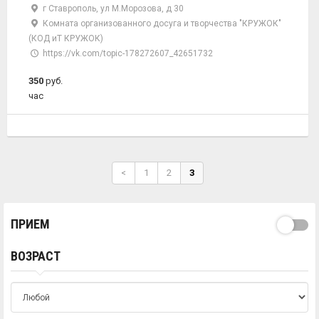
г Ставрополь, ул М.Морозова, д 30
Комната организованного досуга и творчества "КРУЖОК"
(КОД иТ КРУЖОК)
https://vk.com/topic-178272607_42651732
350
руб.
час
<
1
2
3
ПРИЕМ
ВОЗРАСТ